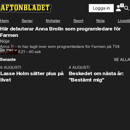
Logga in
Hem
Serier
Nyheter
Sport
Nöje
Livsstil
Här debuterar Anna Brolin som programledare för
Farmen
Nöje
Anna Brolin har tagit över som programledare för Farmen på TV4.
Se mer
Nöje
•
07.01.21
•
40 sek
Senaste
SE ALLA
6 AUGUSTI
1:04
4 AUGUSTI
Lasse Holm sätter plus på
Beskedet om nästa år:
livet
”Bestämt mig”