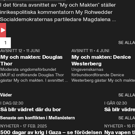
I det första avsnittet av ”My och Makten” ställer 
inrikespolitiska kommentatorn My Rohwedder 
Socialdemokraternas partiledare Magdalena 
Andersson till svars.
1
SE ALLA
AVSNITT 12
•
11 JUNI
26:27
AVSNITT 11
•
4 JUNI
2
My och makten: Douglas
My och makten: Denice
Thor
Westerberg
Moderata ungdomsförbundet 
Ungsvenskarnas 
(MUF:s) ordförande Douglas Thor 
förbundsordförande Denice 
gästar My och makten. I avsnittet 
Westerberg gästar My och makten.
diskuteras tonårsutvisningarna och 
avsnittet diskuteras migrationsfrå
hur Moderaterna ska locka väljare till 
och hur SD ska locka kvinnliga 
Väder
SE ALLA
valet i höst. 
väljare. 
I DAG 02:30
1:06
I GÅR 02:30
Så blir vädret där du bor
Så blir vädr
Senaste om konflikten i Mellanöstern
SE ALLA
NYHETER
•
17 FEB. 2025
0:45
NYHETER
•
16 F
500 dagar av krig i Gaza – se förödelsen
Nya vapen ti