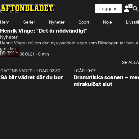
Logga in
Hem
Serier
Nyheter
Sport
Nöje
Livsstil
Henrik Vinge: "Det är nödvändigt"
Nyheter
Henrik Vinge (sd) om den nya pandemilagen som Riksdagen tar beslut 
om idag.
Se mer
Nyheter
•
08.01.21
•
6 min
SE ALLA
DAGENS VÄDER
•
I DAG 02:30
1:06
I GÅR 19:07
Så blir vädret där du bor
Dramatiska scenen – me
mirakulöst slut