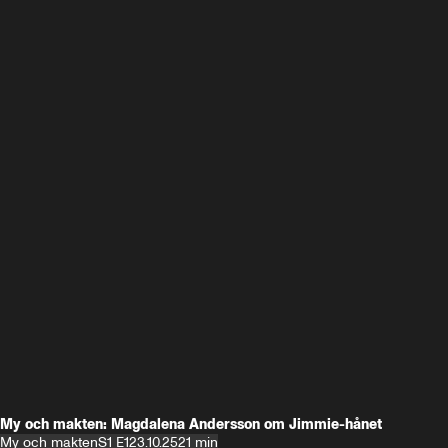
My och makten: Magdalena Andersson om Jimmie-hånet
My och makten
S1 E1
23.10.25
21 min