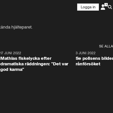
Logga in
kända hjälteparet.
SE ALLA
2
17 JUNI 2022
2:36
3 JUNI 2022
Mathias fiskelycka efter
Se polisens bild
dramatiska räddningen: "Det var
rånförsöket
god karma"