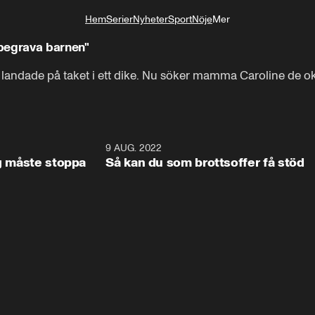
Hem
Serier
Nyheter
Sport
Nöje
Mer
Livsstil
begrava barnen"
h landade på taket i ett dike. Nu söker mamma Caroline de o
1:53
9 AUG. 2022
0:5
ag måste stoppa
Så kan du som brottsoffer få stöd