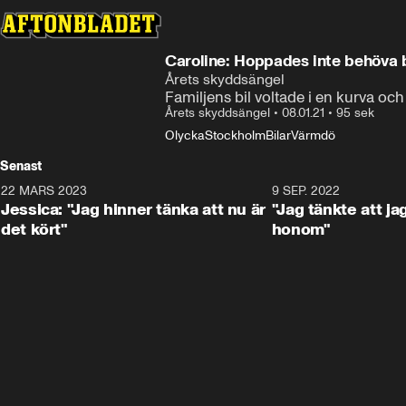
Caroline: Hoppades inte behöva 
Årets skyddsängel
Familjens bil voltade i en kurva oc
Årets skyddsängel
•
08.01.21
•
95 sek
Olycka
Stockholm
Bilar
Värmdö
Senast
22 MARS 2023
1:49
9 SEP. 2022
Jessica: "Jag hinner tänka att nu är
"Jag tänkte att j
det kört"
honom"