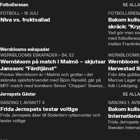
Rydström tar över
Fotbollsresan
SE ALLA
FOTBOLL
•
16 JULI
0:44
FOTBOLLSRES
Niva vs. fruktsallad
Bakom kulis
skräck: ”Kry
Vad gör man som
med fotbollsres
Wernblooms eskapader
WERNBLOOMS ESKAPADER
•
S4, E2
38:23
WERNBLOOMS 
Wernbloom på match i Malmö – skjutsar
Wernbloom 
Jansson: ”Färdtjänst”
Harvestad 
Pontus Wernbloom är i Malmö och grottar i det 
Från åtta gubbar 
skånska självförtroendet med Björn Ranelid, går på 
Marcus Lager sta
MFF-match med komikern Simon ”Chippen” Svensson 
folk i Linköping
och hjälper skadade stjärnbacken Pontus Jansson 
och Wernbloom kl
Jernspets Gästar
SE ALLA
hem. 
SÄSONG 1, AVSNITT 4
13:37
SÄSONG 1, AVS
Frida Jernspets testar voltige
Bakom kuli
Frida Jernspets åker till Södertörn ryttarcenter och 
Internation
testar voltige
Frida Jernspets 
Sweden Interna