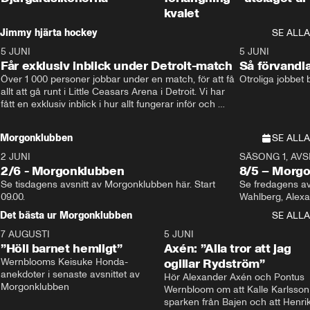
kvalet
Jimmy hjärta hockey
SE ALLA
5 JUNI
11:14
5 JUNI
Får exklusiv inblick under Detroit-match
Så förvandl
Över 1 000 personer jobbar under en match, för att få 
Otroliga jobbet
allt att gå runt i Little Ceasars Arena i Detroit. Vi har 
fått en exklusiv inblick i hur allt fungerar inför och 
under match i världens bästa hockeyliga
Morgonklubben
SE ALLA
2 JUNI
SÄSONG 1, AVSN
2/6 - Morgonklubben
8/5 – Morg
Se tisdagens avsnitt av Morgonklubben här. Start 
Se fredagens av
09.00. 
Det bästa ur Morgonklubben
SE ALLA
7 AUGUSTI
1:14
5 JUNI
”Höll barnet hemligt”
Axén: ”Alla tror att jag
Wernblooms Keisuke Honda-
ogillar Rydström”
anekdoter i senaste avsnittet av 
Hör Alexander Axén och Pontus 
Morgonklubben
Wernbloom om att Kalle Karlsson 
sparken från Bajen och att Henrik