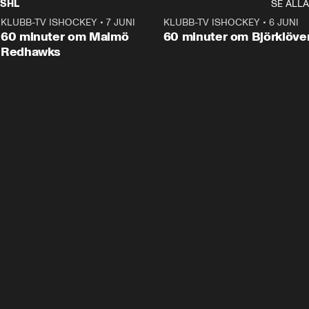
SHL
SE ALLA
KLUBB-TV ISHOCKEY
•
7 JUNI
1:02:53
KLUBB-TV ISHOCKEY
•
6 JUNI
1:0
Plus
60 minuter om Malmö
60 minuter om Björklöve
Redhawks