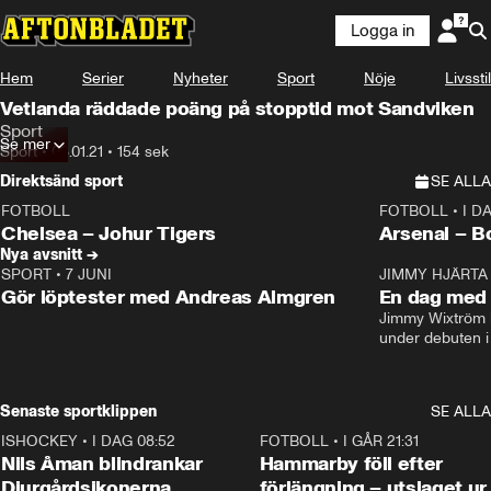
Logga in
Hem
Serier
Nyheter
Sport
Nöje
Livsstil
Vetlanda räddade poäng på stopptid mot Sandviken
Sport
Se mer
Sport
•
08.01.21
•
154 sek
Direktsänd sport
SE ALLA
FOTBOLL
FOTBOLL
•
I D
LIVE
Plus
Plus
Chelsea – Johur Tigers
Arsenal – B
Nya avsnitt →
SPORT
•
7 JUNI
16:36
JIMMY HJÄRTA
Gör löptester med Andreas Almgren
En dag med 
Jimmy Wixtröm 
under debuten i
Senaste sportklippen
SE ALLA
ISHOCKEY
•
I DAG 08:52
1:08
FOTBOLL
•
I GÅR 21:31
Nils Åman blindrankar
Hammarby föll efter
Djurgårdsikonerna
förlängning – utslaget ur