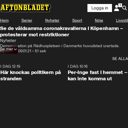
Logga in
Hem
Serier
Nyheter
Sport
Nöje
Livsstil
Se de våldsamma coronakravallerna i Köpenhamn –
protesterar mot restriktioner
Nyheter
Demonstration på Rådhusplatsen i Danmarks huvudstad urartade.
Se mer
Nyheter
•
09.01.21
•
61 sek
SE ALLA
I DAG 12:19
0:45
I DAG 10:16
Här knockas politikern på
Per-Inge fast i hemmet –
stranden
kan inte komma ut