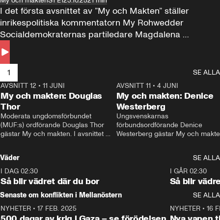
My och makten
S1 E1
23.10.25
21 min
I det första avsnittet av ”My och Makten” ställer 
inrikespolitiska kommentatorn My Rohwedder 
Socialdemokraternas partiledare Magdalena 
Andersson till svars.
1
SE ALLA
AVSNITT 12
•
11 JUNI
26:27
AVSNITT 11
•
4 JUNI
2
My och makten: Douglas
My och makten: Denice
Thor
Westerberg
Moderata ungdomsförbundet 
Ungsvenskarnas 
(MUF:s) ordförande Douglas Thor 
förbundsordförande Denice 
gästar My och makten. I avsnittet 
Westerberg gästar My och makten.
diskuteras tonårsutvisningarna och 
avsnittet diskuteras migrationsfrå
hur Moderaterna ska locka väljare till 
och hur SD ska locka kvinnliga 
Väder
SE ALLA
valet i höst. 
väljare. 
I DAG 02:30
1:06
I GÅR 02:30
Så blir vädret där du bor
Så blir vädr
Senaste om konflikten i Mellanöstern
SE ALLA
NYHETER
•
17 FEB. 2025
0:45
NYHETER
•
16 F
500 dagar av krig i Gaza – se förödelsen
Nya vapen ti