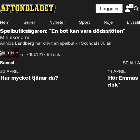
Logga in
Hem
Serier
Nyheter
Sport
Nöje
Livsstil
Spelbutiksägaren: "En bot kan vara dödsstöten"
Min ekonomi
Annica Landberg har drivit en spelbutik i Sköndal i 30 år. 

Se mer
Men familjeföretaget går på knäna under coronakrisen – och den nya 
Min ekonomi
•
10.01.21
•
93 sek
pandemilagen kan innebära ”dödsstöten”, menar hon.
Senast
SE ALLA
23 APRIL
1:08
14 APRIL
Hur mycket tjänar du?
Hör Emmas bä
risk"