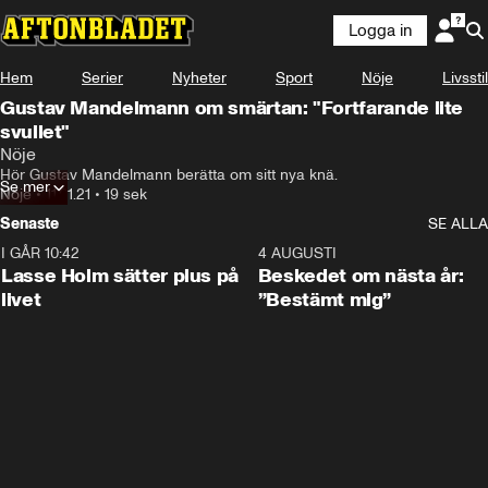
Logga in
Hem
Serier
Nyheter
Sport
Nöje
Livsstil
Gustav Mandelmann om smärtan: "Fortfarande lite
svullet"
Nöje
Hör Gustav Mandelmann berätta om sitt nya knä.
Se mer
Nöje
•
11.01.21
•
19 sek
Senaste
SE ALLA
I GÅR 10:42
1:04
4 AUGUSTI
Lasse Holm sätter plus på
Beskedet om nästa år:
livet
”Bestämt mig”