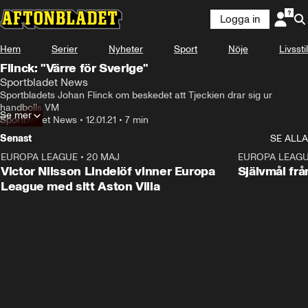
Logga in
Hem
Serier
Nyheter
Sport
Nöje
Livsstil
Flinck: "Värre för Sverige"
Sportbladet News
Sportbladets Johan Flinck om beskedet att Tjeckien drar sig ur 
handbolls VM
Se mer
Sportbladet News
•
12.01.21
•
7 min
Senast
SE ALLA
EUROPA LEAGUE
•
20 MAJ
1:32
EUROPA LEAG
Victor Nilsson Lindelöf vinner Europa
Självmål frå
League med sitt Aston Villa