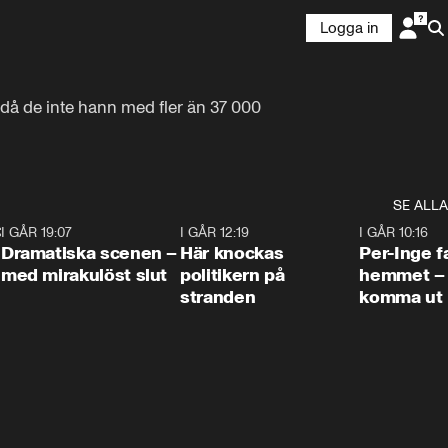
Logga in
 då de inte hann med fler än 37 000 
SE ALLA
:30
6
I GÅR 19:07
0:42
I GÅR 12:19
0:45
I GÅR 10:16
Dramatiska scenen –
Här knockas
Per-Inge fa
med mirakulöst slut
politikern på
hemmet – 
stranden
komma ut