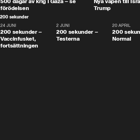
500 dagar av krig i Gaza – se
Nya vapen till Isr
förödelsen
Trump
200 sekunder
24 JUNI
5:00
2 JUNI
4:23
20 APRIL
200 sekunder –
200 sekunder –
200 sekun
Vaccinfusket,
Testerna
Normal
fortsättningen