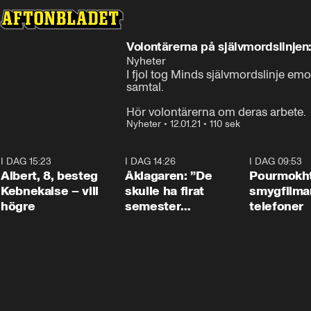
Volontärerna på självmordslinjen:
Nyheter
I fjol tog Minds självmordslinje emo
samtal.

Hör volontärerna om deras arbete.
Nyheter
•
12.01.21
•
110 sek
I DAG 15:23
0:54
I DAG 14:26
1:54
I DAG 09:53
Albert, 8, besteg
Åklagaren: ”De
Pourmokht
Kebnekaise – vill
skulle ha firat
smygfilma
högre
semester
telefoner
tillsammans”