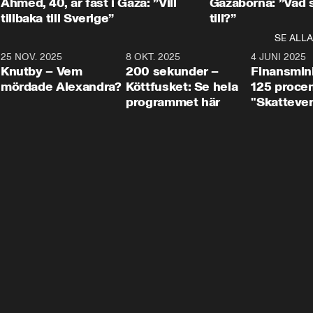
Ahmed, 40, är fast i Gaza: ”Vill
Gazaborna: ”Vad s
tillbaka till Sverige”
till?”
SE ALLA
3
25 NOV. 2025
31:05
8 OKT. 2025
4:29
4 JUNI 2025
Knutby – Vem
200 sekunder –
Finansmin
mördade Alexandra?
Köttfusket: Se hela
125 procent
programmet här
"Skattever
viktig uppg