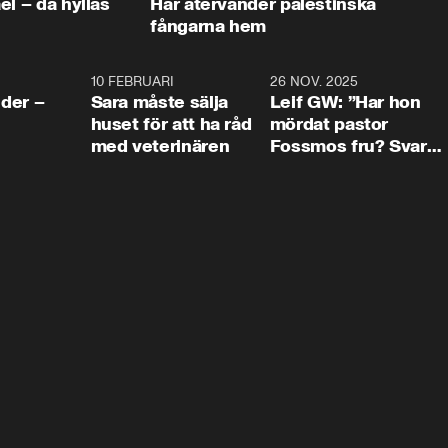
ael – då hyllas
Här återvänder palestinska
fångarna hem
4:24
10 FEBRUARI
4:13
26 NOV. 2025
8:1
der –
Sara måste sälja
Leif GW: ”Har hon
huset för att ha råd
mördat pastor
med veterinären
Fossmos fru? Svar
nej.”