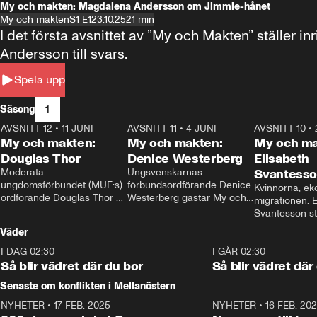
My och makten: Magdalena Andersson om Jimmie-hånet
My och makten
S1 E1
23.10.25
21 min
I det första avsnittet av ”My och Makten” ställe
Andersson till svars.
Spela upp
1
Säsong
AVSNITT 12
•
11 JUNI
26:27
AVSNITT 11
•
4 JUNI
23:40
AVSNITT 10
•
My och makten:
My och makten:
My och ma
Douglas Thor
Denice Westerberg
Elisabeth
Moderata 
Ungsvenskarnas 
Svantess
ungdomsförbundet (MUF:s) 
förbundsordförande Denice 
Kvinnorna, ek
ordförande Douglas Thor 
Westerberg gästar My och 
migrationen. E
gästar My och makten. I 
makten. I avsnittet 
Svantesson stäl
avsnittet diskuteras 
diskuteras migrationsfrågan 
när finansmini
Väder
tonårsutvisningarna och hur 
och hur SD ska locka 
Moderaterna ska locka 
kvinnliga väljare. 
I DAG 02:30
1:06
I GÅR 02:30
väljare till valet i höst. 
Så blir vädret där du bor
Så blir vädret där
Senaste om konflikten i Mellanöstern
NYHETER
•
17 FEB. 2025
0:45
NYHETER
•
16 FEB. 20