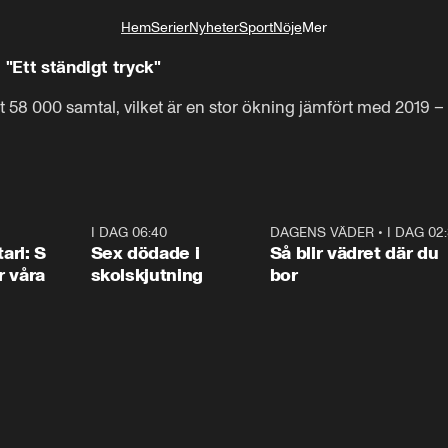
Hem
Serier
Nyheter
Sport
Nöje
Mer
Livsstil
 "Ett ständigt tryck"
t 58 000 samtal, vilket är en stor ökning jämfört med 2019 –
1:36
I DAG 06:40
0:47
DAGENS VÄDER
•
I DAG 02
1:0
ari: S
Sex dödade i
Så blir vädret där du
r våra
skolskjutning
bor