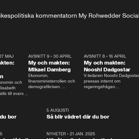
r inrikespolitiska kommentatorn My Rohwedder Soci
27 MAJ
3:51
AVSNITT 9
•
30 APRIL
24:00
AVSNITT 8
•
16 APRIL
25:1
kten:
My och makten:
My och makten:
Mikael Damberg
Nooshi Dadgostar
on
Ekonomin, 
V-ledaren Nooshi Dadgostar
finansministerrollen och 
pressas internt om 
onomin och 
demografikrisen. 
regeringsfrågan.

lisabeth 
Oppositionen ställs till svars 
I Aftonbladets 
ls till svars 
när Socialdemokraternas 
partiledarutfrågning ”My 
stern gästar 
Mikael Damberg gästar My 
och Makten” sätter hon ner 
My och Makten. 
och Makten. 
foten mot kritikerna:

1:06
5 AUGUSTI
1:0
– Vi ställer upp i val. Ska vi 
 du bor
Så blir vädret där du bor
vara med så sitter vi förstås 
25
1:22
NYHETER
•
21 JAN. 2025
0:5