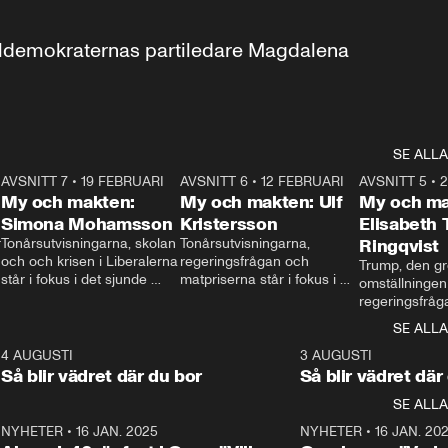
aldemokraternas partiledare Magdalena 
SE ALLA
7
AVSNITT 7
•
19 FEBRUARI
24:30
AVSNITT 6
•
12 FEBRUARI
27:30
AVSNITT 5
•
My och makten:
My och makten: Ulf
My och ma
Simona Mohamsson
Kristersson
Elisabeth
 
Tonårsutvisningarna, skolan 
Tonårsutvisningarna, 
Ringqvist
och och krisen i Liberalerna 
regeringsfrågan och 
Trump, den gr
står i fokus i det sjunde 
matpriserna står i fokus i 
omställningen
avsnittet av ”My och 
det sjätte avsnittet av ”My 
regeringsfråga
makten”. Se när 
och makten”. Se när 
centrum i det 
SE ALLA
Aftonbladets inrikespolitiska 
Aftonbladets inrikespolitiska 
avsnittet av ”
kommentator My 
kommentator My 
6
4 AUGUSTI
1:06
3 AUGUSTI
Makten”. Se nä
Rohwedder ställer 
Rohwedder ställer 
Så blir vädret där du bor
Så blir vädret där
Aftonbladets in
utbildnings- och 
statsminister Ulf Kristersson 
kommentator 
SE ALLA
integrationsminister Simona 
till svars.
Rohwedder stäl
Mohamsson till svars.
Centerpartiets
2
NYHETER
•
16 JAN. 2025
1:01
NYHETER
•
16 JAN. 20
Thand Ring till