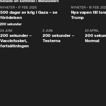
Senaste om konflikten i Mellanöstern
NYHETER
•
17 FEB. 2025
0:45
NYHETER
•
16 FEB. 20
500 dagar av krig i Gaza – se
Nya vapen till Isr
förödelsen
Trump
200 sekunder
24 JUNI
5:00
2 JUNI
4:23
20 APRIL
200 sekunder –
200 sekunder –
200 sekun
Vaccinfusket,
Testerna
Normal
fortsättningen