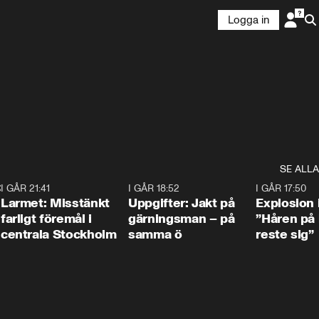
Logga in


SE ALLA
:30
6
I GÅR 21:41
0:35
I GÅR 18:52
0:33
I GÅR 17:50
Larmet: Misstänkt
Uppgifter: Jakt på
Explosion 
farligt föremål i
gärningsman – på
”Håren på
centrala Stockholm
samma ö
reste sig”