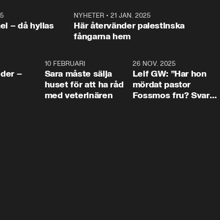
25
1:22
NYHETER
•
21 JAN. 2025
0:5
ael – då hyllas
Här återvänder palestinska
fångarna hem
4:24
10 FEBRUARI
4:13
26 NOV. 2025
8:1
der –
Sara måste sälja
Leif GW: ”Har hon
huset för att ha råd
mördat pastor
med veterinären
Fossmos fru? Svar
nej.”