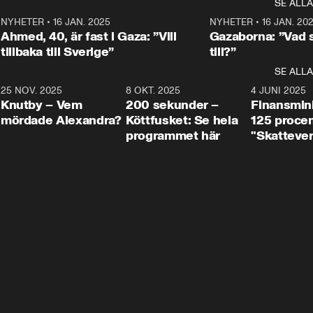
SE ALLA
integrationsminister Simona 
till svars.
Rohwedder stäl
Mohamsson till svars.
Centerpartiets
2
NYHETER
•
16 JAN. 2025
1:01
NYHETER
•
16 JAN. 20
Thand Ring till
Ahmed, 40, är fast i Gaza: ”Vill
Gazaborna: ”Vad s
tillbaka till Sverige”
till?”
SE ALLA
3
25 NOV. 2025
31:05
8 OKT. 2025
4:29
4 JUNI 2025
Knutby – Vem
200 sekunder –
Finansmin
mördade Alexandra?
Köttfusket: Se hela
125 procent
programmet här
"Skattever
viktig uppg