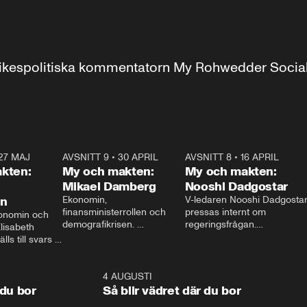
r inrikespolitiska kommentatorn My Rohwedder Soci
27 MAJ
3:51
AVSNITT 9
•
30 APRIL
24:00
AVSNITT 8
•
16 APRIL
25:1
kten:
My och makten:
My och makten:
Mikael Damberg
Nooshi Dadgostar
on
Ekonomin, 
V-ledaren Nooshi Dadgostar
finansministerrollen och 
pressas internt om 
onomin och 
demografikrisen. 
regeringsfrågan.

lisabeth 
Oppositionen ställs till svars 
I Aftonbladets 
ls till svars 
när Socialdemokraternas 
partiledarutfrågning ”My 
stern gästar 
Mikael Damberg gästar My 
och Makten” sätter hon ner 
My och Makten. 
och Makten. 
foten mot kritikerna:

1:06
4 AUGUSTI
1:0
– Vi ställer upp i val. Ska vi 
 du bor
Så blir vädret där du bor
vara med så sitter vi förstås 