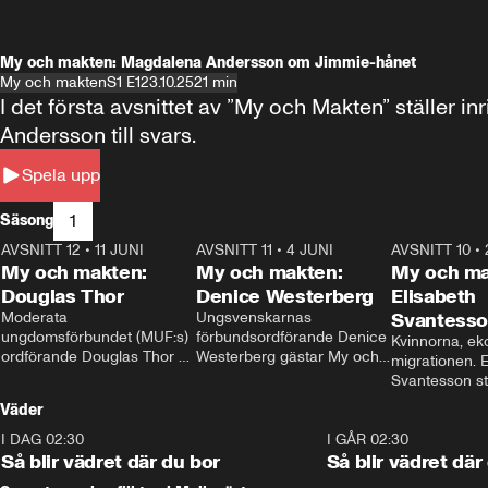
My och makten: Magdalena Andersson om Jimmie-hånet
My och makten
S1 E1
23.10.25
21 min
I det första avsnittet av ”My och Makten” ställe
Andersson till svars.
Spela upp
1
Säsong
AVSNITT 12
•
11 JUNI
26:27
AVSNITT 11
•
4 JUNI
23:40
AVSNITT 10
•
My och makten:
My och makten:
My och ma
Douglas Thor
Denice Westerberg
Elisabeth
Moderata 
Ungsvenskarnas 
Svantess
ungdomsförbundet (MUF:s) 
förbundsordförande Denice 
Kvinnorna, ek
ordförande Douglas Thor 
Westerberg gästar My och 
migrationen. E
gästar My och makten. I 
makten. I avsnittet 
Svantesson stäl
avsnittet diskuteras 
diskuteras migrationsfrågan 
när finansmini
Väder
tonårsutvisningarna och hur 
och hur SD ska locka 
Moderaterna ska locka 
kvinnliga väljare. 
I DAG 02:30
1:06
I GÅR 02:30
väljare till valet i höst. 
Så blir vädret där du bor
Så blir vädret där