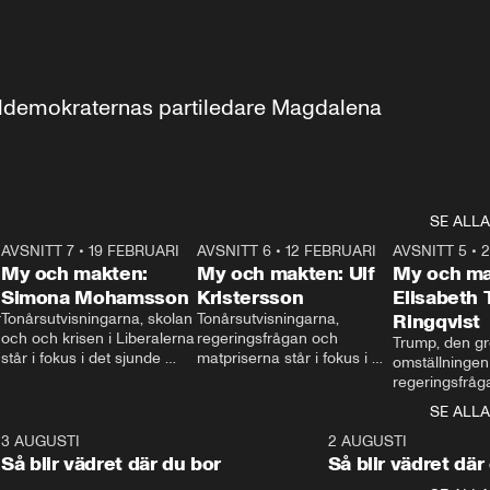
aldemokraternas partiledare Magdalena 
SE ALLA
7
AVSNITT 7
•
19 FEBRUARI
24:30
AVSNITT 6
•
12 FEBRUARI
27:30
AVSNITT 5
•
My och makten:
My och makten: Ulf
My och ma
Simona Mohamsson
Kristersson
Elisabeth
 
Tonårsutvisningarna, skolan 
Tonårsutvisningarna, 
Ringqvist
och och krisen i Liberalerna 
regeringsfrågan och 
Trump, den gr
står i fokus i det sjunde 
matpriserna står i fokus i 
omställningen
avsnittet av ”My och 
det sjätte avsnittet av ”My 
regeringsfråga
makten”. Se när 
och makten”. Se när 
centrum i det 
SE ALLA
Aftonbladets inrikespolitiska 
Aftonbladets inrikespolitiska 
avsnittet av ”
kommentator My 
kommentator My 
6
3 AUGUSTI
1:06
2 AUGUSTI
Makten”. Se nä
Rohwedder ställer 
Rohwedder ställer 
Så blir vädret där du bor
Så blir vädret där
Aftonbladets in
utbildnings- och 
statsminister Ulf Kristersson 
kommentator 