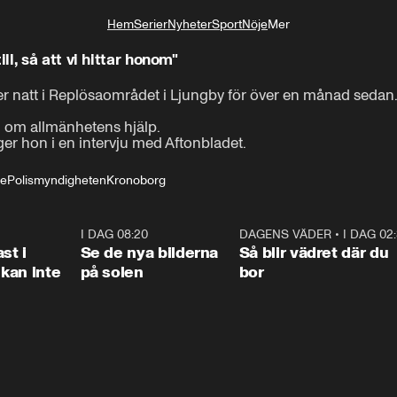
Hem
Serier
Nyheter
Sport
Nöje
Mer
Livsstil
l, så att vi hittar honom"
er natt i Replösaområdet i Ljungby för över en månad sedan.
om allmänhetens hjälp. 

säger hon i en intervju med Aftonbladet.
le
Polismyndigheten
Kronoborg
1:26
I DAG 08:20
0:31
DAGENS VÄDER
•
I DAG 02
1:0
st i
Se de nya bilderna
Så blir vädret där du
kan inte
på solen
bor