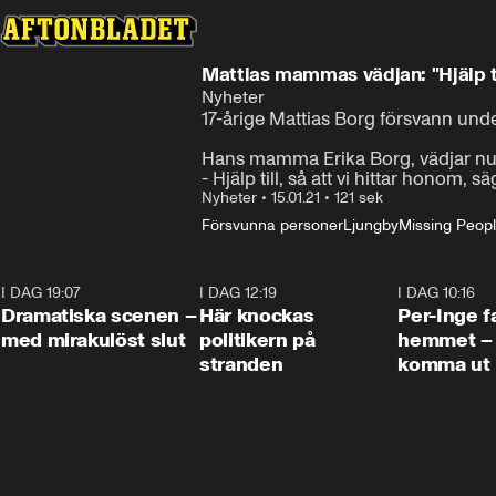
Mattias mammas vädjan: "Hjälp til
Nyheter
17-årige Mattias Borg försvann und
Hans mamma Erika Borg, vädjar nu 
- Hjälp till, så att vi hittar honom, 
Nyheter
•
15.01.21
•
121 sek
Försvunna personer
Ljungby
Missing Peop
I DAG 19:07
0:42
I DAG 12:19
0:45
I DAG 10:16
Dramatiska scenen –
Här knockas
Per-Inge fa
med mirakulöst slut
politikern på
hemmet – 
stranden
komma ut