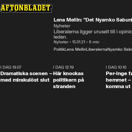
Lena Mellin: ”Det Nyamko Sabuni 
Nyheter
Liberalerna ligger uruselt till i o
leden.
Nyheter
•
15.01.21
•
6 min
Politik
Lena Mellin
Liberalerna
Nyamko Sab
I DAG 19:07
0:42
I DAG 12:19
0:45
I DAG 10:16
Dramatiska scenen –
Här knockas
Per-Inge fa
med mirakulöst slut
politikern på
hemmet – 
stranden
komma ut