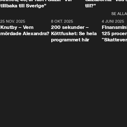
tillbaka till Sverige”
till?”
SE ALLA
3
25 NOV. 2025
31:05
8 OKT. 2025
4:29
4 JUNI 2025
Knutby – Vem
200 sekunder –
Finansmin
mördade Alexandra?
Köttfusket: Se hela
125 procent
programmet här
"Skattever
viktig uppg