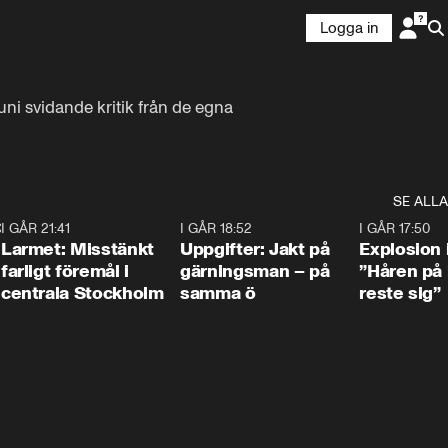
Logga in
ni svidande kritik från de egna 
SE ALLA
:30
6
I GÅR 21:41
0:35
I GÅR 18:52
0:33
I GÅR 17:50
Larmet: Misstänkt
Uppgifter: Jakt på
Explosion 
farligt föremål i
gärningsman – på
”Håren på
centrala Stockholm
samma ö
reste sig”