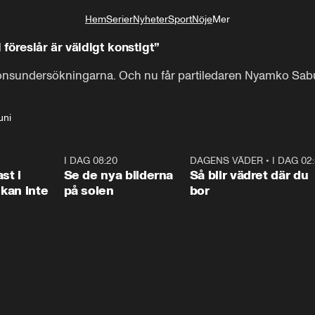
Hem
Serier
Nyheter
Sport
Nöje
Mer
Livsstil
föreslår är väldigt konstigt”
pinionsundersökningarna. Och nu får partiledaren Nyamko Sabu
uni
1:26
I DAG 08:20
0:31
DAGENS VÄDER
•
I DAG 02
1:0
st i
Se de nya bilderna
Så blir vädret där du
kan inte
på solen
bor