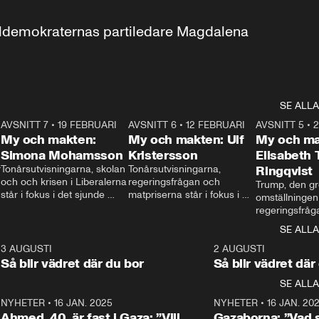
aldemokraternas partiledare Magdalena 
SE ALLA
7
AVSNITT 7
•
19 FEBRUARI
24:30
AVSNITT 6
•
12 FEBRUARI
27:30
AVSNITT 5
•
My och makten:
My och makten: Ulf
My och ma
Simona Mohamsson
Kristersson
Elisabeth
 
Tonårsutvisningarna, skolan 
Tonårsutvisningarna, 
Ringqvist
och och krisen i Liberalerna 
regeringsfrågan och 
Trump, den gr
står i fokus i det sjunde 
matpriserna står i fokus i 
omställningen
avsnittet av ”My och 
det sjätte avsnittet av ”My 
regeringsfråga
makten”. Se när 
och makten”. Se när 
centrum i det 
SE ALLA
Aftonbladets inrikespolitiska 
Aftonbladets inrikespolitiska 
avsnittet av ”
kommentator My 
kommentator My 
6
3 AUGUSTI
1:06
2 AUGUSTI
Makten”. Se nä
Rohwedder ställer 
Rohwedder ställer 
Så blir vädret där du bor
Så blir vädret där
Aftonbladets in
utbildnings- och 
statsminister Ulf Kristersson 
kommentator 
SE ALLA
integrationsminister Simona 
till svars.
Rohwedder stäl
Mohamsson till svars.
Centerpartiets
2
NYHETER
•
16 JAN. 2025
1:01
NYHETER
•
16 JAN. 20
Thand Ring till
Ahmed, 40, är fast i Gaza: ”Vill
Gazaborna: ”Vad s