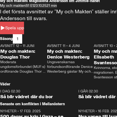
My och makten: Magdalena Andersson om Jimmie-hånet
My och makten
S1 E1
23.10.25
21 min
I det första avsnittet av ”My och Makten” ställe
Andersson till svars.
Spela upp
1
Säsong
AVSNITT 12
•
11 JUNI
26:27
AVSNITT 11
•
4 JUNI
23:40
AVSNITT 10
•
My och makten:
My och makten:
My och ma
Douglas Thor
Denice Westerberg
Elisabeth
Moderata 
Ungsvenskarnas 
Svantess
ungdomsförbundet (MUF:s) 
förbundsordförande Denice 
Kvinnorna, ek
ordförande Douglas Thor 
Westerberg gästar My och 
migrationen. E
gästar My och makten. I 
makten. I avsnittet 
Svantesson stäl
avsnittet diskuteras 
diskuteras migrationsfrågan 
när finansmini
Väder
tonårsutvisningarna och hur 
och hur SD ska locka 
Moderaterna ska locka 
kvinnliga väljare. 
I DAG 02:30
1:06
I GÅR 02:30
väljare till valet i höst. 
Så blir vädret där du bor
Så blir vädret där
Senaste om konflikten i Mellanöstern
NYHETER
•
17 FEB. 2025
0:45
NYHETER
•
16 FEB. 20
500 dagar av krig i Gaza – se
Nya vapen till Isr