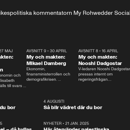
r inrikespolitiska kommentatorn My Rohwedder Soci
27 MAJ
3:51
AVSNITT 9
•
30 APRIL
24:00
AVSNITT 8
•
16 APRIL
25:1
kten:
My och makten:
My och makten:
Mikael Damberg
Nooshi Dadgostar
on
Ekonomin, 
V-ledaren Nooshi Dadgostar
finansministerrollen och 
pressas internt om 
onomin och 
demografikrisen. 
regeringsfrågan.

lisabeth 
Oppositionen ställs till svars 
I Aftonbladets 
ls till svars 
när Socialdemokraternas 
partiledarutfrågning ”My 
stern gästar 
Mikael Damberg gästar My 
och Makten” sätter hon ner 
My och Makten. 
och Makten. 
foten mot kritikerna:

1:06
4 AUGUSTI
1:0
– Vi ställer upp i val. Ska vi 
 du bor
Så blir vädret där du bor
vara med så sitter vi förstås 
25
1:22
NYHETER
•
21 JAN. 2025
0:5
ael – då hyllas
Här återvänder palestinska