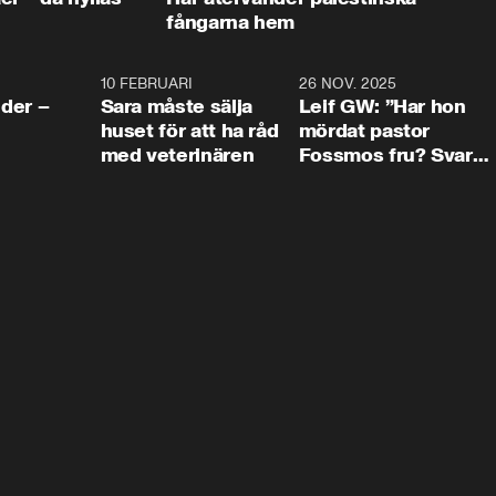
fångarna hem
4:24
10 FEBRUARI
4:13
26 NOV. 2025
8:1
der –
Sara måste sälja
Leif GW: ”Har hon
huset för att ha råd
mördat pastor
med veterinären
Fossmos fru? Svar
nej.”