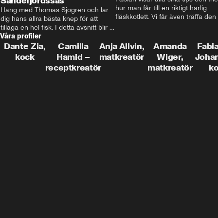
Sandefjordssås
hur man får till en riktigt härlig 
Häng med Thomas Sjögren och lär 
fläskkotlett. Vi får även träffa den 
dig hans allra bästa knep för att 
före detta schlagerkungen Fredrik
tillaga en hel fisk. I detta avsnitt blir 
som lämnat stan och sadlat om till
Våra profiler
de helstekt rödtunga med 
grisbonde på Gotland.
sandefjordssås och en magisk sallad 
Dante Zia,
Camilla
Anja Allvin,
Amanda
Fabia
på pepparrot och äpple.
kock
Hamid –
matkreatör
Wiger,
Joha
receptkreatör
matkreatör
k