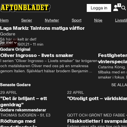
Logga in
Hem
Serier
Nyheter
Sport
Nöje
Livsstil
Laga Markiz Taintons matiga våfflor
Godare
Så här enkelt är det!
Se mer
Godare
•
19.01.21
•
11 min
Godare Original
Oliver Ingrosso - livets smaker
Festlighete
I serien ”Oliver Ingrosso – Livets smaker” tar krögaren 
vinterspecia
och matälskaren Oliver med oss på en smakresa 
Catarina König, 
genom Italien. Självklart hälsar brodern Benjamin 
tillbaka med en
Ingrosso på i Rom.
smaker i fokus. D
julfavoriter och 
Senaste Godare
SE ALLA
succé.
29 APRIL
0:50
22 APRIL
”Det är briljant – ett
”Otroligt gott – världskla
genidrag”
Godare rekommenderar
THOMAS SJÖGREN
•
S1, E3
13:56
GOTT OCH GRÖNT MED FABBE
Rödtunga med
Fläskkotletter i svampså
Fabian visar alla sina tips och tric