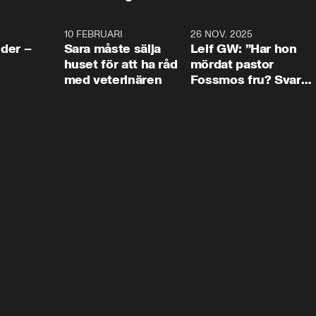
4:24
10 FEBRUARI
4:13
26 NOV. 2025
8:1
der –
Sara måste sälja
Leif GW: ”Har hon
huset för att ha råd
mördat pastor
med veterinären
Fossmos fru? Svar
nej.”