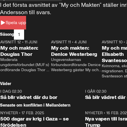
I det första avsnittet av ”My och Makten” ställe
Andersson till svars.
Spela upp
1
Säsong
AVSNITT 12
•
11 JUNI
26:27
AVSNITT 11
•
4 JUNI
23:40
AVSNITT 10
•
My och makten:
My och makten:
My och ma
Douglas Thor
Denice Westerberg
Elisabeth
Moderata 
Ungsvenskarnas 
Svantess
ungdomsförbundet (MUF:s) 
förbundsordförande Denice 
Kvinnorna, ek
ordförande Douglas Thor 
Westerberg gästar My och 
migrationen. E
gästar My och makten. I 
makten. I avsnittet 
Svantesson stäl
avsnittet diskuteras 
diskuteras migrationsfrågan 
när finansmini
Väder
tonårsutvisningarna och hur 
och hur SD ska locka 
Moderaterna ska locka 
kvinnliga väljare. 
I DAG 02:30
1:06
I GÅR 02:30
väljare till valet i höst. 
Så blir vädret där du bor
Så blir vädret där
Senaste om konflikten i Mellanöstern
NYHETER
•
17 FEB. 2025
0:45
NYHETER
•
16 FEB. 20
500 dagar av krig i Gaza – se
Nya vapen till Isr
förödelsen
Trump