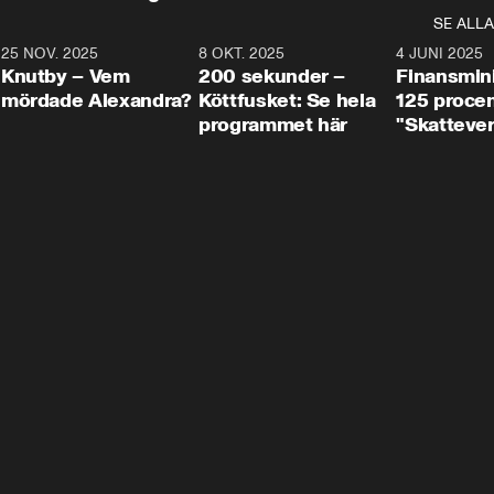
SE ALLA
3
25 NOV. 2025
31:05
8 OKT. 2025
4:29
4 JUNI 2025
Knutby – Vem
200 sekunder –
Finansmin
mördade Alexandra?
Köttfusket: Se hela
125 procent
programmet här
"Skattever
viktig uppg