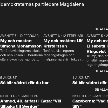
aldemokraternas partiledare Magdalena 
SE ALLA
7
AVSNITT 7
•
19 FEBRUARI
24:30
AVSNITT 6
•
12 FEBRUARI
27:30
AVSNITT 5
•
My och makten:
My och makten: Ulf
My och ma
Simona Mohamsson
Kristersson
Elisabeth
 
Tonårsutvisningarna, skolan 
Tonårsutvisningarna, 
Ringqvist
och och krisen i Liberalerna 
regeringsfrågan och 
Trump, den gr
står i fokus i det sjunde 
matpriserna står i fokus i 
omställningen
avsnittet av ”My och 
det sjätte avsnittet av ”My 
regeringsfråga
makten”. Se när 
och makten”. Se när 
centrum i det 
SE ALLA
Aftonbladets inrikespolitiska 
Aftonbladets inrikespolitiska 
avsnittet av ”
kommentator My 
kommentator My 
6
5 AUGUSTI
1:06
4 AUGUSTI
Makten”. Se nä
Rohwedder ställer 
Rohwedder ställer 
Så blir vädret där du bor
Så blir vädret där
Aftonbladets in
utbildnings- och 
statsminister Ulf Kristersson 
kommentator 
SE ALLA
integrationsminister Simona 
till svars.
Rohwedder stäl
Mohamsson till svars.
Centerpartiets
2
NYHETER
•
16 JAN. 2025
1:01
NYHETER
•
16 JAN. 20
Thand Ring till
Ahmed, 40, är fast i Gaza: ”Vill
Gazaborna: ”Vad s
tillbaka till Sverige”
till?”