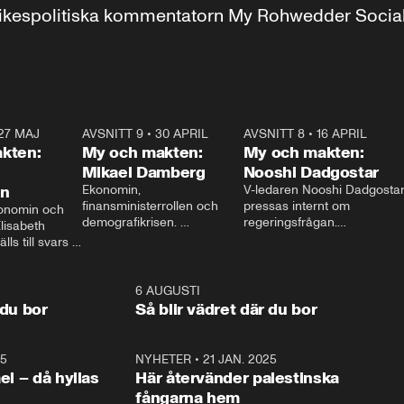
r inrikespolitiska kommentatorn My Rohwedder Soci
27 MAJ
3:51
AVSNITT 9
•
30 APRIL
24:00
AVSNITT 8
•
16 APRIL
25:1
kten:
My och makten:
My och makten:
Mikael Damberg
Nooshi Dadgostar
on
Ekonomin, 
V-ledaren Nooshi Dadgostar
finansministerrollen och 
pressas internt om 
onomin och 
demografikrisen. 
regeringsfrågan.

lisabeth 
Oppositionen ställs till svars 
I Aftonbladets 
ls till svars 
när Socialdemokraternas 
partiledarutfrågning ”My 
stern gästar 
Mikael Damberg gästar My 
och Makten” sätter hon ner 
My och Makten. 
och Makten. 
foten mot kritikerna:

1:06
6 AUGUSTI
1:0
– Vi ställer upp i val. Ska vi 
 du bor
Så blir vädret där du bor
vara med så sitter vi förstås 
25
1:22
NYHETER
•
21 JAN. 2025
0:5
ael – då hyllas
Här återvänder palestinska
fångarna hem