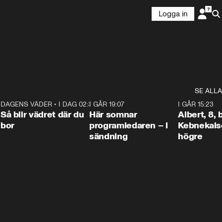
Logga in
SE ALLA
6
DAGENS VÄDER
•
I DAG 02:30
1:06
I GÅR 19:07
0:45
I GÅR 15:23
Så blir vädret där du
Här somnar
Albert, 8,
bor
programledaren – i
Kebnekaise
sändning
högre