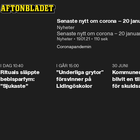
Senaste nytt om corona – 20 janu
Nyheter
Senaste nytt om corona – 20 januar
Nyheter
•
19.01.21
•
110 sek
Coronapandemin
I DAG 10:40
1:01
I GÅR 15:00
1:07
30 JUNI
Rituals släppte
”Underliga grytor"
Kommune
bebisparfym:
försvinner på
blivit en ti
”Sjukaste”
Lidingöskolor
för skulds