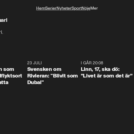
Hem
Serier
Nyheter
Sport
Nöje
Mer
Livsstil
ari
i.
1:24
23 JULI
1:42
I GÅR 20:08
4:3
n som
Svensken om
Linn, 17, ska dö:
llflyktsort
Rivieran: "Blivit som
”Livet är som det är”
atta
Dubai"