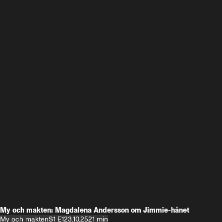
My och makten: Magdalena Andersson om Jimmie-hånet
My och makten
S1 E1
23.10.25
21 min