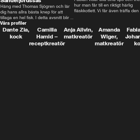
Sandefjordssås
hur man får till en riktigt härlig 
Häng med Thomas Sjögren och lär 
fläskkotlett. Vi får även träffa den 
dig hans allra bästa knep för att 
före detta schlagerkungen Fredrik
tillaga en hel fisk. I detta avsnitt blir 
som lämnat stan och sadlat om till
Våra profiler
de helstekt rödtunga med 
grisbonde på Gotland.
sandefjordssås och en magisk sallad 
Dante Zia,
Camilla
Anja Allvin,
Amanda
Fabia
på pepparrot och äpple.
kock
Hamid –
matkreatör
Wiger,
Joha
receptkreatör
matkreatör
k