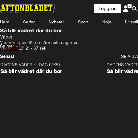
Logga in
Hem
Serier
Nyheter
Sport
Nöje
Livsstil
Så blir vädret där du bor
Väder
Väderprognos för de närmaste dagarna
Se mer
Väder
•
20.01.21
•
67 sek
Senast
SE ALLA
DAGENS VÄDER
•
I DAG 02:30
1:06
DAGENS VÄDE
Så blir vädret där du bor
Så blir vädr