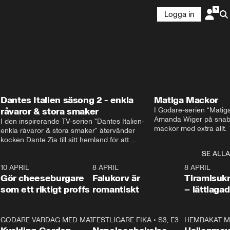
Logga in
Dantes Italien säsong 2 - enkla
Matiga Mackor
råvaror & stora smaker
I Godare-serien “Matig
Amanda Wiger på snabb
I den inspirerande TV-serien "Dantes Italien- 
mackor med extra allt. 
enkla råvaror & stora smaker" återvänder 
traditionella smörgåsarn
kocken Dante Zia till sitt hemland för att 
lunchmacka med chili ch
fördjupa sig i de kulinariska traditioner som 
SE ALLA
italiensk variant med vi
definierat Italiens själ. Denna säsong utforskar 
festliga snittar som gar
0
10 APRIL
Dante regionen Emilia-Romagna och staden 
2:04
8 APRIL
0:43
8 APRIL
Gör cheeseburgare
Parma, där han upptäcker den genuina 
Falukorv är
Tiramisuk
matfilosofin Cucina Povera.
som ett riktigt proffs
romantiskt
– lättlaga
2
GODARE VARDAG MED MATTIAS LARSSON
11:35
FESTLIGARE FIKA
•
S1, E6
•
S3, E3
13:18
HEMBAKAT M