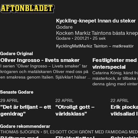
Kyckling-knepet innan du steker
Godare
Kocken Markiz Taintons bästa knep f
Godare
•
20.01.21
•
25 sek
Kyckling
Mat
Markiz Tainton – matkreatör
Godare Original
Oliver Ingrosso - livets smaker
Festligheter med 
I serien ”Oliver Ingrosso – Livets smaker” tar 
vinterspecial
krögaren och matälskaren Oliver med oss på 
Catarina König, känd fr
en smakresa genom Italien. Självklart hälsar 
mästerkock, är tillbaka
brodern Benjamin Ingrosso på i Rom.
denna gång med vintern
blir småplock till glöggm
Senaste Godare
enkla knep som gör vinte
29 APRIL
0:50
22 APRIL
1:00
22 APRIL
”Det är briljant – ett
”Otroligt gott –
Erik plock
genidrag”
världsklass”
vildsallad
Godare rekommenderar
THOMAS SJÖGREN
•
S1, E3
13:56
GOTT OCH GRÖNT MED FABBE
12:17
MIDDAG MED 
•
S2, E2