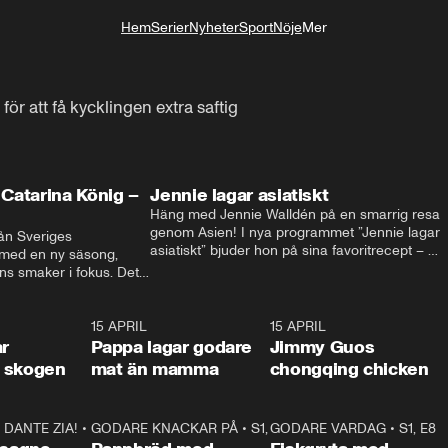
Hem
Serier
Nyheter
Sport
Nöje
Mer
Livsstil
ör att få kycklingen extra saftig
Catarina König –
Jennie lagar asiatiskt
Häng med Jennie Walldén på en smarrig resa 
genom Asien! I nya programmet ”Jennie lagar 
ån Sveriges 
asiatiskt” bjuder hon på sina favoritrecept – 
 med en ny säsong, 
från fräscha vietnamesiska sommarrullar till 
s smaker i fokus. Det 
krispig koreansk Bibimbap. Massor av smak, 
ingel, julfavoriter och 
smarta tips och matglädje utlovas!
rns fester till succé.
1:29
15 APRIL
0:53
15 APRIL
1:2
ar
Pappa lagar godare
Jimmy Guos
 i skogen
mat än mamma
chongqing chicken
DANTE ZIA!
16:10
•
GODARE KNACKAR PÅ
S1, E1
26:05
•
S1, E3
GODARE VARDAG
•
S1, E8
9:2