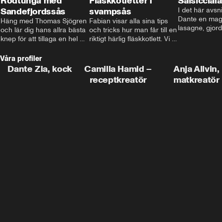
Rödtunga med
Fläskkotletter i
Salsiccial
Sandefjordssås
svampsås
I det här avsni
Dante en magi
Häng med Thomas Sjögren 
Fabian visar alla sina tips 
lasagne, gjord
och lär dig hans allra bästa 
och tricks hur man får till en 
med krämig b
knep för att tillaga en hel 
riktigt härlig fläskkotlett. Vi 
toppad med ma
fisk. I detta avsnitt blir de 
får även träffa den före 
Missa inte det
helstekt rödtunga med 
detta schlagerkungen 
Våra profiler
sandefjordssås och en 
Fredrik som lämnat stan 
Dante Zia, kock
Camilla Hamid –
Anja Allvin,
magisk sallad på pepparrot 
och sadlat om till grisbonde 
receptkreatör
matkreatör
och äpple.
på Gotland.