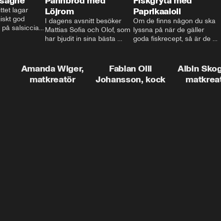
asagne
Pannbröd med
Fiskgryta med
ttet lagar 
Löjrom
Paprikaaioli
skt god 
I dagens avsnitt besöker 
Om de finns någon du ska 
 på salsiccia 
Mattias Sofia och Olof, som 
lyssna på när de gäller 
echamel och 
har bjudit in sina bästa 
goda fiskrecept, så är de 
ssa god ost. 
vänner Jessica och Roger, 
Thomas Sjögren. I det här 
ta!
för en trevlig middag. Han 
avsnittet får du receptet på 
visar hur man skapar en 
livets fiskgryta. Den perfekta 
Amanda Wiger,
Fabian Olli
Albin Sko
riktig restaurangupplevelse 
vardagsmatsfavoriten som 
matkreatör
Johansson, kock
matkrea
hemma, dom där extra 
funkar lika bra alla dagar i 
detaljerna som gör stor 
veckan.
skillnad och lyfta middagen 
till nästa nivå.