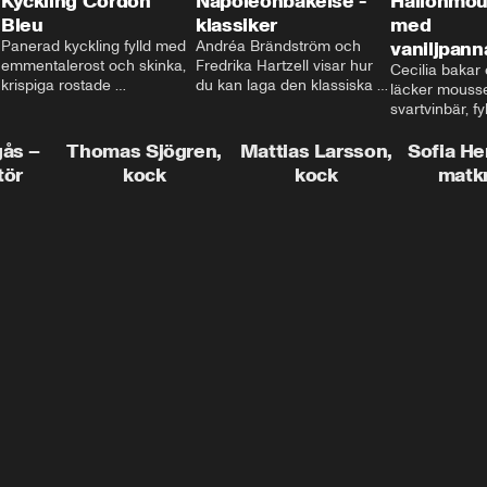
Kyckling Cordon
Napoleonbakelse -
Hallonmou
Bleu
klassiker
med
Panerad kyckling fylld med 
Andréa Brändström och 
vaniljpann
emmentalerost och skinka, 
Fredrika Hartzell visar hur 
Cecilia bakar e
krispiga rostade 
du kan laga den klassiska 
läcker mousse
salviapotatisar och hela 
napoleonbakelsen. En 
svartvinbär, fy
härligheten toppad med 
elegant och läcker efterrätt 
silkeslen vani
brynt smör och ärtor... Låter 
som imponerar vid varje 
gås –
Thomas Sjögren,
Mattias Larsson,
som vilar ova
Sofia He
det inte som en given succé 
tillfälle!
smulbotten. H
tör
kock
kock
matk
på middagsbordet i veckan? 
allting med va
Mattias visar dig alla tips 
vit chokladgrä
och trix för att du ska lyckas 
dig bästa tipse
med middagen.
dekorera en tår
snyggt!