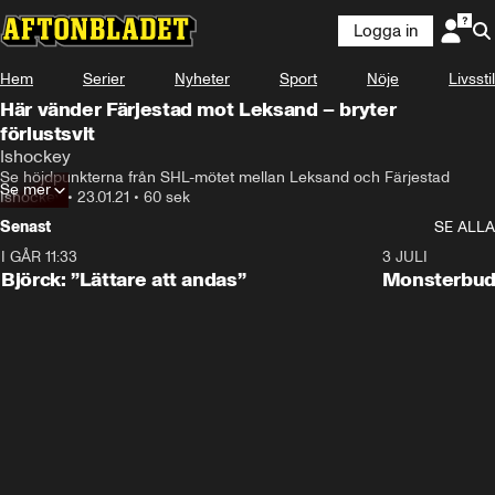
Logga in
Hem
Serier
Nyheter
Sport
Nöje
Livsstil
Här vänder Färjestad mot Leksand – bryter
förlustsvit
Ishockey
Se höjdpunkterna från SHL-mötet mellan Leksand och Färjestad
Se mer
Ishockey
•
23.01.21
•
60 sek
Senast
SE ALLA
I GÅR 11:33
2:08
3 JULI
Björck: ”Lättare att andas”
Monsterbud 