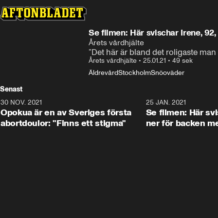
Se filmen: Här svischar Irene, 92
Årets vårdhjälte
”Det här är bland det roligaste man
Årets vårdhjälte
•
25.01.21
•
49 sek
Äldrevård
Stockholm
Snöoväder
Senast
30 NOV. 2021
1:29
25 JAN. 2021
Opokua är en av Sveriges första
Se filmen: Här svi
abortdoulor: "Finns ett stigma"
ner för backen m