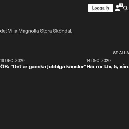
Logga in
ndet Villa Magnolia Stora Sköndal.
SE ALLA
9
16 DEC. 2020
1:44
14 DEC. 2020
ÖB: "Det är ganska jobbiga känslor"
Här rör Liv, 5, vård