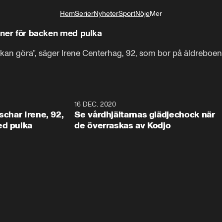
Hem
Serier
Nyheter
Sport
Nöje
Mer
Livsstil
, ner för backen med pulka
 kan göra”, säger Irene Centerhag, 92, som bor på äldreboe
0:49
16 DEC. 2020
1:3
schar Irene, 92,
Se vårdhjältarnas glädjechock när
ed pulka
de överraskas av Kodjo