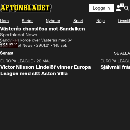
Logga in
Hem
Serier
Nyheter
Sport
Nöje
Livsstil
Västerås chanslösa mot Sandviken
Sportbladet News
Sandviken körde över Västerås med 6-1
Se mer
Sportbladet News
•
29.01.21
•
145 sek
Senast
SE ALLA
EUROPA LEAGUE
•
20 MAJ
1:32
EUROPA LEAG
Victor Nilsson Lindelöf vinner Europa
Självmål frå
League med sitt Aston Villa