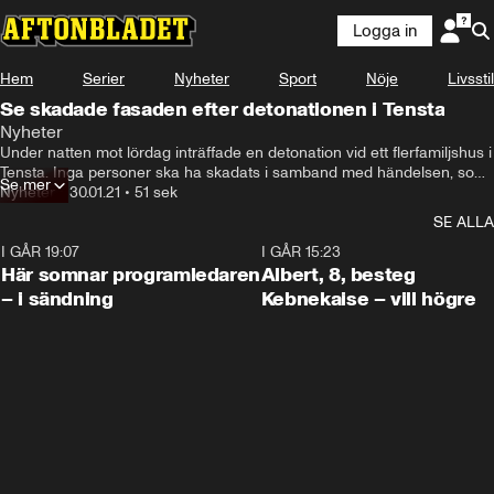
Logga in
Hem
Serier
Nyheter
Sport
Nöje
Livsstil
Se skadade fasaden efter detonationen i Tensta
Nyheter
Under natten mot lördag inträffade en detonation vid ett flerfamiljshus i 
Tensta. Inga personer ska ha skadats i samband med händelsen, som 
Se mer
polisen utreder som allmänfarlig ödeläggelse.
Nyheter
•
30.01.21
•
51 sek
SE ALLA
I GÅR 19:07
0:45
I GÅR 15:23
Här somnar programledaren
Albert, 8, besteg
– i sändning
Kebnekaise – vill högre