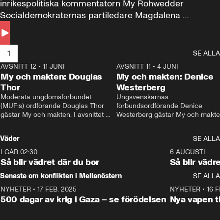
inrikespolitiska kommentatorn My Rohwedder 
Socialdemokraternas partiledare Magdalena 
Andersson till svars.
1
SE ALLA
AVSNITT 12
•
11 JUNI
26:27
AVSNITT 11
•
4 JUNI
2
My och makten: Douglas
My och makten: Denice
Thor
Westerberg
Moderata ungdomsförbundet 
Ungsvenskarnas 
(MUF:s) ordförande Douglas Thor 
förbundsordförande Denice 
gästar My och makten. I avsnittet 
Westerberg gästar My och makten.
diskuteras tonårsutvisningarna och 
avsnittet diskuteras migrationsfrå
hur Moderaterna ska locka väljare till 
och hur SD ska locka kvinnliga 
Väder
SE ALLA
valet i höst. 
väljare. 
I GÅR 02:30
1:06
6 AUGUSTI
Så blir vädret där du bor
Så blir vädr
Senaste om konflikten i Mellanöstern
SE ALLA
NYHETER
•
17 FEB. 2025
0:45
NYHETER
•
16 F
500 dagar av krig i Gaza – se förödelsen
Nya vapen ti