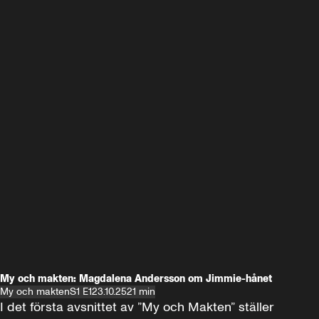
My och makten: Magdalena Andersson om Jimmie-hånet
My och makten
S1 E1
23.10.25
21 min
I det första avsnittet av ”My och Makten” ställer 