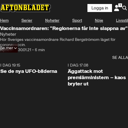
Logga in
Hem
Serier
Nyheter
Sport
Nöje
Livsstil
Vaccinsamordnaren: "Regionerna får inte slappna av"
Nyheter
Hör Sveriges vaccinsamordnare Richard Bergströmom läget för 
coronavaccin.
Se mer
Nyheter
•
30.01.21
•
6 min
SE ALLA
I DAG 19:15
0:36
I DAG 17:08
Se de nya UFO-bilderna
Äggattack mot
premiärministern – kaos
bryter ut