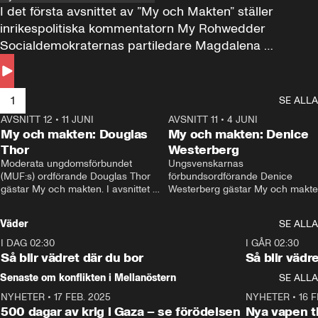
I det första avsnittet av ”My och Makten” ställer 
inrikespolitiska kommentatorn My Rohwedder 
Socialdemokraternas partiledare Magdalena 
Andersson till svars.
1
SE ALLA
AVSNITT 12
•
11 JUNI
26:27
AVSNITT 11
•
4 JUNI
2
My och makten: Douglas
My och makten: Denice
Thor
Westerberg
Moderata ungdomsförbundet 
Ungsvenskarnas 
(MUF:s) ordförande Douglas Thor 
förbundsordförande Denice 
gästar My och makten. I avsnittet 
Westerberg gästar My och makten.
diskuteras tonårsutvisningarna och 
avsnittet diskuteras migrationsfrå
hur Moderaterna ska locka väljare till 
och hur SD ska locka kvinnliga 
Väder
SE ALLA
valet i höst. 
väljare. 
I DAG 02:30
1:06
I GÅR 02:30
Så blir vädret där du bor
Så blir vädr
Senaste om konflikten i Mellanöstern
SE ALLA
NYHETER
•
17 FEB. 2025
0:45
NYHETER
•
16 F
500 dagar av krig i Gaza – se förödelsen
Nya vapen ti