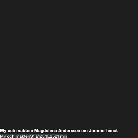
My och makten: Magdalena Andersson om Jimmie-hånet
My och makten
S1 E1
23.10.25
21 min