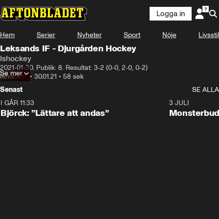
Logga in
Hem
Serier
Nyheter
Sport
Nöje
Livsstil
Leksands IF - Djurgården Hockey
Ishockey
2021-01-30. Publik: 8. Resultat: 3-2 (0-0, 2-0, 0-2)
Se mer
Ishockey
•
30.01.21
•
58 sek
Senast
SE ALLA
I GÅR 11:33
2:08
3 JULI
Björck: ”Lättare att andas”
Monsterbud 