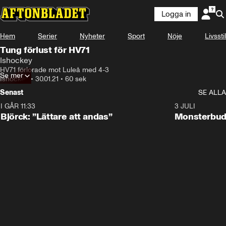
Logga in
Hem
Serier
Nyheter
Sport
Nöje
Livsstil
Tung förlust för HV71
Ishockey
HV71 förlorade mot Luleå med 4-3
Se mer
Ishockey
•
30.01.21
•
60 sek
Senast
SE ALLA
I GÅR 11:33
2:08
3 JULI
Björck: ”Lättare att andas”
Monsterbud 