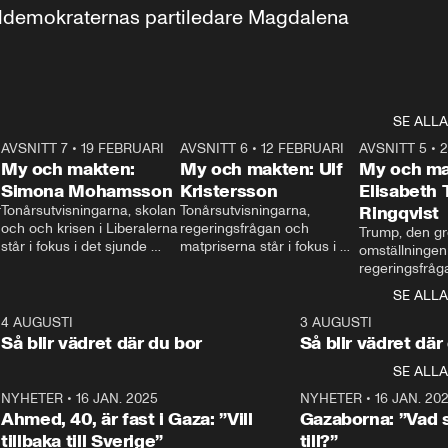
aldemokraternas partiledare Magdalena 
SE ALLA
7
AVSNITT 7
•
19 FEBRUARI
24:30
AVSNITT 6
•
12 FEBRUARI
27:30
AVSNITT 5
•
My och makten:
My och makten: Ulf
My och ma
Simona Mohamsson
Kristersson
Elisabeth
 
Tonårsutvisningarna, skolan 
Tonårsutvisningarna, 
Ringqvist
och och krisen i Liberalerna 
regeringsfrågan och 
Trump, den gr
står i fokus i det sjunde 
matpriserna står i fokus i 
omställningen
avsnittet av ”My och 
det sjätte avsnittet av ”My 
regeringsfråga
makten”. Se när 
och makten”. Se när 
centrum i det 
SE ALLA
Aftonbladets inrikespolitiska 
Aftonbladets inrikespolitiska 
avsnittet av ”
kommentator My 
kommentator My 
6
4 AUGUSTI
1:06
3 AUGUSTI
Makten”. Se nä
Rohwedder ställer 
Rohwedder ställer 
Så blir vädret där du bor
Så blir vädret där
Aftonbladets in
utbildnings- och 
statsminister Ulf Kristersson 
kommentator 
SE ALLA
integrationsminister Simona 
till svars.
Rohwedder stäl
Mohamsson till svars.
Centerpartiets
2
NYHETER
•
16 JAN. 2025
1:01
NYHETER
•
16 JAN. 20
Thand Ring till
Ahmed, 40, är fast i Gaza: ”Vill
Gazaborna: ”Vad s
tillbaka till Sverige”
till?”