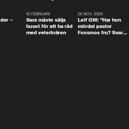
4:24
10 FEBRUARI
4:13
26 NOV. 2025
8:1
der –
Sara måste sälja
Leif GW: ”Har hon
huset för att ha råd
mördat pastor
med veterinären
Fossmos fru? Svar
nej.”