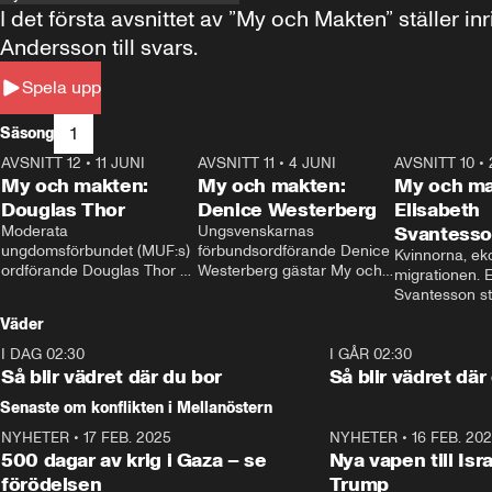
I det första avsnittet av ”My och Makten” ställe
Andersson till svars.
Spela upp
1
Säsong
AVSNITT 12
•
11 JUNI
26:27
AVSNITT 11
•
4 JUNI
23:40
AVSNITT 10
•
My och makten:
My och makten:
My och ma
Douglas Thor
Denice Westerberg
Elisabeth
Moderata 
Ungsvenskarnas 
Svantess
ungdomsförbundet (MUF:s) 
förbundsordförande Denice 
Kvinnorna, ek
ordförande Douglas Thor 
Westerberg gästar My och 
migrationen. E
gästar My och makten. I 
makten. I avsnittet 
Svantesson stäl
avsnittet diskuteras 
diskuteras migrationsfrågan 
när finansmini
Väder
tonårsutvisningarna och hur 
och hur SD ska locka 
Moderaterna ska locka 
kvinnliga väljare. 
I DAG 02:30
1:06
I GÅR 02:30
väljare till valet i höst. 
Så blir vädret där du bor
Så blir vädret där
Senaste om konflikten i Mellanöstern
NYHETER
•
17 FEB. 2025
0:45
NYHETER
•
16 FEB. 20
500 dagar av krig i Gaza – se
Nya vapen till Isr
förödelsen
Trump