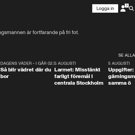
Logga in
gsmannen är fortfarande på fri fot.
SE ALLA
1
DAGENS VÄDER
•
I GÅR 02:30
1:06
5 AUGUSTI
0:35
5 AUGUSTI
Så blir vädret där du
Larmet: Misstänkt
Uppgifter:
bor
farligt föremål i
gärningsm
centrala Stockholm
samma ö