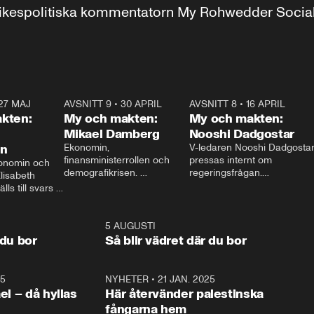
r inrikespolitiska kommentatorn My Rohwedder Soci
27 MAJ
3:51
AVSNITT 9
•
30 APRIL
24:00
AVSNITT 8
•
16 APRIL
25:1
kten:
My och makten:
My och makten:
Mikael Damberg
Nooshi Dadgostar
on
Ekonomin, 
V-ledaren Nooshi Dadgostar
finansministerrollen och 
pressas internt om 
onomin och 
demografikrisen. 
regeringsfrågan.

lisabeth 
Oppositionen ställs till svars 
I Aftonbladets 
ls till svars 
när Socialdemokraternas 
partiledarutfrågning ”My 
stern gästar 
Mikael Damberg gästar My 
och Makten” sätter hon ner 
My och Makten. 
och Makten. 
foten mot kritikerna:

1:06
5 AUGUSTI
1:0
– Vi ställer upp i val. Ska vi 
 du bor
Så blir vädret där du bor
vara med så sitter vi förstås 
25
1:22
NYHETER
•
21 JAN. 2025
0:5
ael – då hyllas
Här återvänder palestinska
fångarna hem