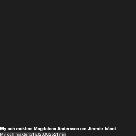
My och makten: Magdalena Andersson om Jimmie-hånet
My och makten
S1 E1
23.10.25
21 min