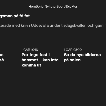
Hem
Serier
Nyheter
Sport
Nöje
Mer
Livsstil
gsman på fri fot
kerade med kniv i Uddevalla under tisdagskvällen och gärnin
0:45
I GÅR 10:16
1:26
I GÅR 08:20
0:3
as
Per-Inge fast i
Se de nya bilderna
på
hemmet – kan inte
på solen
komma ut