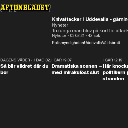
Knivattacker i Uddevalla - gärnin
Nyheter
Tre unga män blev på kort tid attac
Nyheter
•
03.02.21
•
42 sek
Polismyndigheten
Uddevalla
Våldsbrott
DAGENS VÄDER
•
I DAG 02:30
1:06
I GÅR 19:07
0:42
I GÅR 12:19
Så blir vädret där du
Dramatiska scenen –
Här knock
bor
med mirakulöst slut
politikern 
stranden