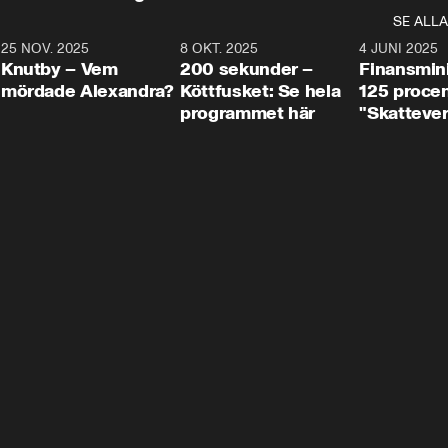
SE ALLA
3
25 NOV. 2025
31:05
8 OKT. 2025
4:29
4 JUNI 2025
Knutby – Vem
200 sekunder –
Finansmin
mördade Alexandra?
Köttfusket: Se hela
125 procent
programmet här
"Skattever
viktig uppg