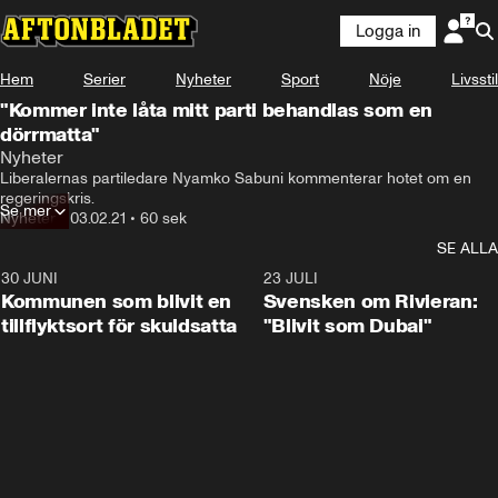
Logga in
Hem
Serier
Nyheter
Sport
Nöje
Livsstil
"Kommer inte låta mitt parti behandlas som en
dörrmatta"
Nyheter
Liberalernas partiledare Nyamko Sabuni kommenterar hotet om en 
regeringskris.
Se mer
Nyheter
•
03.02.21
•
60 sek
SE ALLA
30 JUNI
1:24
23 JULI
Kommunen som blivit en
Svensken om Rivieran:
tillflyktsort för skuldsatta
"Blivit som Dubai"