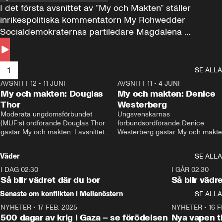
I det första avsnittet av ”My och Makten” ställer 
inrikespolitiska kommentatorn My Rohwedder 
Socialdemokraternas partiledare Magdalena 
Andersson till svars.
1
SE ALLA
AVSNITT 12
•
11 JUNI
26:27
AVSNITT 11
•
4 JUNI
2
My och makten: Douglas
My och makten: Denice
Thor
Westerberg
Moderata ungdomsförbundet 
Ungsvenskarnas 
(MUF:s) ordförande Douglas Thor 
förbundsordförande Denice 
gästar My och makten. I avsnittet 
Westerberg gästar My och makten.
diskuteras tonårsutvisningarna och 
avsnittet diskuteras migrationsfrå
hur Moderaterna ska locka väljare till 
och hur SD ska locka kvinnliga 
Väder
SE ALLA
valet i höst. 
väljare. 
I DAG 02:30
1:06
I GÅR 02:30
Så blir vädret där du bor
Så blir vädr
Senaste om konflikten i Mellanöstern
SE ALLA
NYHETER
•
17 FEB. 2025
0:45
NYHETER
•
16 F
500 dagar av krig i Gaza – se förödelsen
Nya vapen ti