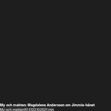
My och makten: Magdalena Andersson om Jimmie-hånet
My och makten
S1 E1
23.10.25
21 min