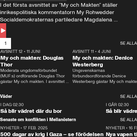
I det första avsnittet av ”My och Makten” ställer 
inrikespolitiska kommentatorn My Rohwedder 
Socialdemokraternas partiledare Magdalena 
Andersson till svars.
1
SE ALLA
AVSNITT 12
•
11 JUNI
26:27
AVSNITT 11
•
4 JUNI
2
My och makten: Douglas
My och makten: Denice
Thor
Westerberg
Moderata ungdomsförbundet 
Ungsvenskarnas 
(MUF:s) ordförande Douglas Thor 
förbundsordförande Denice 
gästar My och makten. I avsnittet 
Westerberg gästar My och makten.
diskuteras tonårsutvisningarna och 
avsnittet diskuteras migrationsfrå
hur Moderaterna ska locka väljare till 
och hur SD ska locka kvinnliga 
Väder
SE ALLA
valet i höst. 
väljare. 
I DAG 02:30
1:06
I GÅR 02:30
Så blir vädret där du bor
Så blir vädr
Senaste om konflikten i Mellanöstern
SE ALLA
NYHETER
•
17 FEB. 2025
0:45
NYHETER
•
16 F
500 dagar av krig i Gaza – se förödelsen
Nya vapen ti