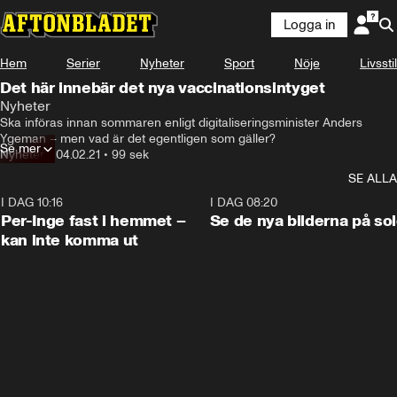
Logga in
Hem
Serier
Nyheter
Sport
Nöje
Livsstil
Det här innebär det nya vaccinationsintyget
Nyheter
Ska införas innan sommaren enligt digitaliseringsminister Anders 
Ygeman – men vad är det egentligen som gäller?
Se mer
Nyheter
•
04.02.21
•
99 sek
SE ALLA
I DAG 10:16
1:26
I DAG 08:20
Per-Inge fast i hemmet –
Se de nya bilderna på so
kan inte komma ut