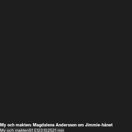
My och makten: Magdalena Andersson om Jimmie-hånet
My och makten
S1 E1
23.10.25
21 min