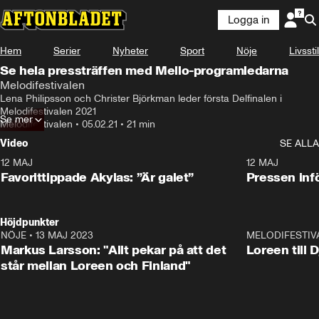
Logga in
Hem
Serier
Nyheter
Sport
Nöje
Livsstil
Se hela pressträffen med Mello-programledarna
Melodifestivalen
Lena Philipsson och Christer Björkman leder första Delfinalen i 
Melodifestivalen 2021
Se mer
Melodifestivalen
•
05.02.21
•
21 min
Video
SE ALLA
12 MAJ
1:04
12 MAJ
Favorittippade Akylas: ”Är galet”
Pressen infö
Höjdpunkter
NÖJE
•
13 MAJ 2023
18:32
MELODIFESTIV
Markus Larsson: "Allt pekar på att det
Loreen till 
står mellan Loreen och Finland"