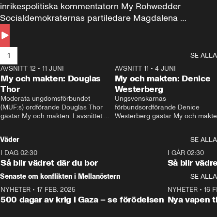
inrikespolitiska kommentatorn My Rohwedder 
Socialdemokraternas partiledare Magdalena 
Andersson till svars.
1
SE ALLA
AVSNITT 12
•
11 JUNI
26:27
AVSNITT 11
•
4 JUNI
2
My och makten: Douglas
My och makten: Denice
Thor
Westerberg
Moderata ungdomsförbundet 
Ungsvenskarnas 
(MUF:s) ordförande Douglas Thor 
förbundsordförande Denice 
gästar My och makten. I avsnittet 
Westerberg gästar My och makten.
diskuteras tonårsutvisningarna och 
avsnittet diskuteras migrationsfrå
hur Moderaterna ska locka väljare till 
och hur SD ska locka kvinnliga 
Väder
SE ALLA
valet i höst. 
väljare. 
I DAG 02:30
1:06
I GÅR 02:30
Så blir vädret där du bor
Så blir vädr
Senaste om konflikten i Mellanöstern
SE ALLA
NYHETER
•
17 FEB. 2025
0:45
NYHETER
•
16 F
500 dagar av krig i Gaza – se förödelsen
Nya vapen ti