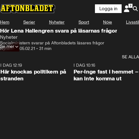
Logga in
Hem
Serier
Nyheter
Sport
Nöje
Livsstil
Hör Lena Hallengren svara på läsarnas frågor
Nyheter
Socialministern svarar på Aftonbladets läsares frågor
Se mer
Nyheter
•
05.02.21
•
31 min
SE ALLA
I DAG 12:19
0:45
I DAG 10:16
Här knockas politikern på
Per-Inge fast i hemmet –
stranden
kan inte komma ut