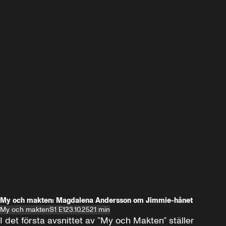
My och makten: Magdalena Andersson om Jimmie-hånet
My och makten
S1 E1
23.10.25
21 min
I det första avsnittet av ”My och Makten” ställer 