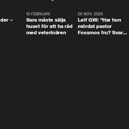
4:24
10 FEBRUARI
4:13
26 NOV. 2025
8:1
der –
Sara måste sälja
Leif GW: ”Har hon
huset för att ha råd
mördat pastor
med veterinären
Fossmos fru? Svar
nej.”