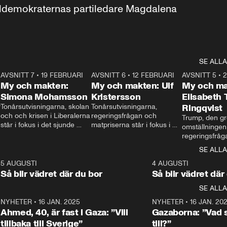
aldemokraternas partiledare Magdalena 
SE ALLA
7
AVSNITT 7
•
19 FEBRUARI
24:30
AVSNITT 6
•
12 FEBRUARI
27:30
AVSNITT 5
•
My och makten:
My och makten: Ulf
My och ma
Simona Mohamsson
Kristersson
Elisabeth
 
Tonårsutvisningarna, skolan 
Tonårsutvisningarna, 
Ringqvist
och och krisen i Liberalerna 
regeringsfrågan och 
Trump, den gr
står i fokus i det sjunde 
matpriserna står i fokus i 
omställningen
avsnittet av ”My och 
det sjätte avsnittet av ”My 
regeringsfråga
makten”. Se när 
och makten”. Se när 
centrum i det 
SE ALLA
Aftonbladets inrikespolitiska 
Aftonbladets inrikespolitiska 
avsnittet av ”
kommentator My 
kommentator My 
6
5 AUGUSTI
1:06
4 AUGUSTI
Makten”. Se nä
Rohwedder ställer 
Rohwedder ställer 
Så blir vädret där du bor
Så blir vädret där
Aftonbladets in
utbildnings- och 
statsminister Ulf Kristersson 
kommentator 
SE ALLA
integrationsminister Simona 
till svars.
Rohwedder stäl
Mohamsson till svars.
Centerpartiets
2
NYHETER
•
16 JAN. 2025
1:01
NYHETER
•
16 JAN. 20
Thand Ring till
Ahmed, 40, är fast i Gaza: ”Vill
Gazaborna: ”Vad s
tillbaka till Sverige”
till?”