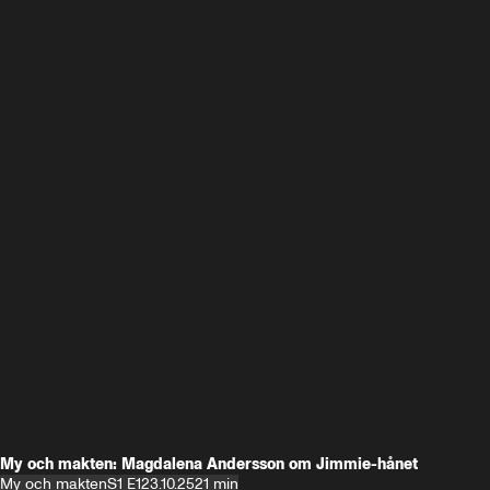
My och makten: Magdalena Andersson om Jimmie-hånet
My och makten
S1 E1
23.10.25
21 min