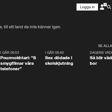
Logga in
till ett land de inte känner igen.
SE ALLA
4
I GÅR 09:53
1:36
I GÅR 06:40
0:47
DAGENS VÄD
Pourmokhtari: ”S
Sex dödade i
Så blir väd
smygfilmar våra
skolskjutning
bor
telefoner”