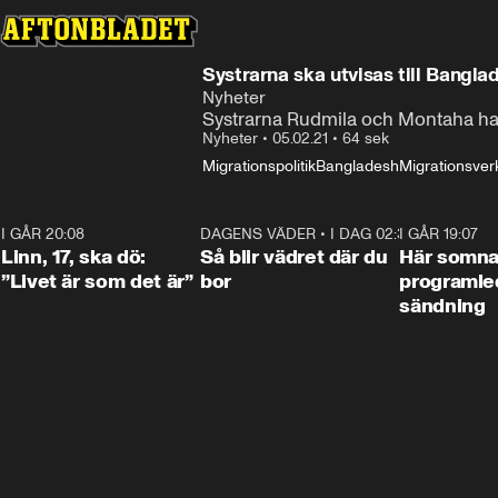
Systrarna ska utvisas till Banglad
Nyheter
Systrarna Rudmila och Montaha har bo
Nyheter
•
05.02.21
•
64 sek
Migrationspolitik
Bangladesh
Migrationsver
I GÅR 20:08
4:36
DAGENS VÄDER
•
I DAG 02:30
1:06
I GÅR 19:07
Linn, 17, ska dö:
Så blir vädret där du
Här somna
”Livet är som det är”
bor
programled
sändning