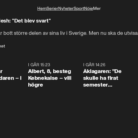
Hem
Serier
Nyheter
Sport
Nöje
Mer
Livsstil
esh: "Det blev svart"
tt större delen av sina liv i Sverige. Men nu ska de utvisas, 
ket
0:45
I GÅR 15:23
0:54
I GÅR 14:26
1:5
r
Albert, 8, besteg
Åklagaren: ”De
aren – i
Kebnekaise – vill
skulle ha firat
högre
semester
tillsammans”