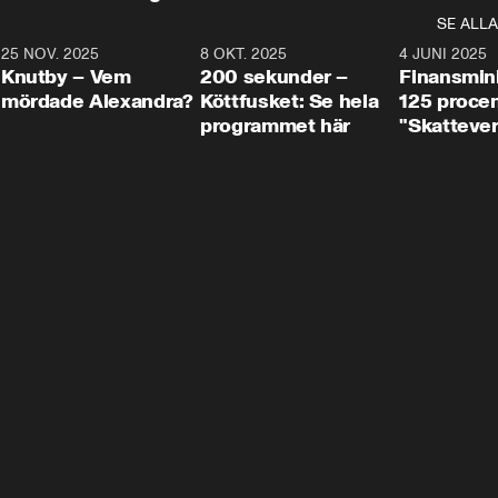
SE ALLA
3
25 NOV. 2025
31:05
8 OKT. 2025
4:29
4 JUNI 2025
Knutby – Vem
200 sekunder –
Finansmin
mördade Alexandra?
Köttfusket: Se hela
125 procent
programmet här
"Skattever
viktig uppg