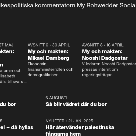
r inrikespolitiska kommentatorn My Rohwedder Soci
27 MAJ
3:51
AVSNITT 9
•
30 APRIL
24:00
AVSNITT 8
•
16 APRIL
25:1
kten:
My och makten:
My och makten:
Mikael Damberg
Nooshi Dadgostar
on
Ekonomin, 
V-ledaren Nooshi Dadgostar
finansministerrollen och 
pressas internt om 
onomin och 
demografikrisen. 
regeringsfrågan.

lisabeth 
Oppositionen ställs till svars 
I Aftonbladets 
ls till svars 
när Socialdemokraternas 
partiledarutfrågning ”My 
stern gästar 
Mikael Damberg gästar My 
och Makten” sätter hon ner 
My och Makten. 
och Makten. 
foten mot kritikerna:

1:06
6 AUGUSTI
1:0
– Vi ställer upp i val. Ska vi 
 du bor
Så blir vädret där du bor
vara med så sitter vi förstås 
25
1:22
NYHETER
•
21 JAN. 2025
0:5
ael – då hyllas
Här återvänder palestinska
fångarna hem