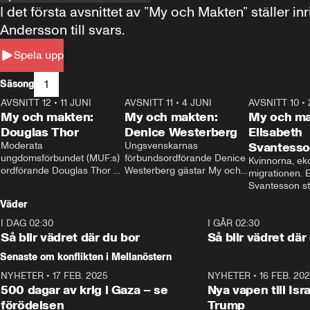
I det första avsnittet av ”My och Makten” ställe
Andersson till svars.
Spela upp
1
Säsong
AVSNITT 12
•
11 JUNI
26:27
AVSNITT 11
•
4 JUNI
23:40
AVSNITT 10
•
My och makten:
My och makten:
My och ma
Douglas Thor
Denice Westerberg
Elisabeth
Moderata 
Ungsvenskarnas 
Svantess
ungdomsförbundet (MUF:s) 
förbundsordförande Denice 
Kvinnorna, ek
ordförande Douglas Thor 
Westerberg gästar My och 
migrationen. E
gästar My och makten. I 
makten. I avsnittet 
Svantesson stäl
avsnittet diskuteras 
diskuteras migrationsfrågan 
när finansmini
Väder
tonårsutvisningarna och hur 
och hur SD ska locka 
Moderaterna ska locka 
kvinnliga väljare. 
I DAG 02:30
1:06
I GÅR 02:30
väljare till valet i höst. 
Så blir vädret där du bor
Så blir vädret där
Senaste om konflikten i Mellanöstern
NYHETER
•
17 FEB. 2025
0:45
NYHETER
•
16 FEB. 20
500 dagar av krig i Gaza – se
Nya vapen till Isr
förödelsen
Trump