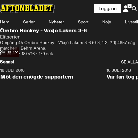
Logga in
Hem
Serier
Nyheter
Sport
Nöje
Livsstil
Örebro Hockey - Växjö Lakers 3-6
Elitserien
Omgång 45 Örebro Hockey - Växjö Lakers 3-6 (0-3, 1-2, 2-1) 4657 såg 
matchen i Behrn Arena.
Se mer
Elitserien
•
18.07.16
•
179 sek
Senast
SE ALLA
18 JULI 2016
2:52
18 JULI 2016
Möt den enögde supportern
Var fan tog