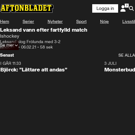
Logga in
Hem
Serier
Nyheter
Sport
Nöje
Livsstil
Leksand vann efter fartfylld match
Ishockey
Leksand slog Frölunda med 3-2
Se mer
Ishockey
•
06.02.21
•
58 sek
Senast
SE ALLA
I GÅR 11:33
2:08
3 JULI
Björck: ”Lättare att andas”
Monsterbud 