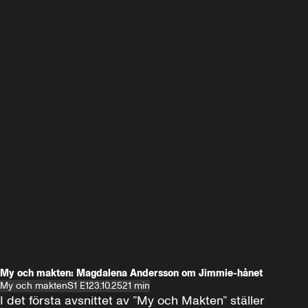
My och makten: Magdalena Andersson om Jimmie-hånet
My och makten
S1 E1
23.10.25
21 min
I det första avsnittet av ”My och Makten” ställer 