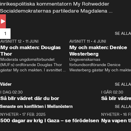
inrikespolitiska kommentatorn My Rohwedder 
Socialdemokraternas partiledare Magdalena 
Andersson till svars.
1
SE ALLA
AVSNITT 12
•
11 JUNI
26:27
AVSNITT 11
•
4 JUNI
2
My och makten: Douglas
My och makten: Denice
Thor
Westerberg
Moderata ungdomsförbundet 
Ungsvenskarnas 
(MUF:s) ordförande Douglas Thor 
förbundsordförande Denice 
gästar My och makten. I avsnittet 
Westerberg gästar My och makten.
diskuteras tonårsutvisningarna och 
avsnittet diskuteras migrationsfrå
hur Moderaterna ska locka väljare till 
och hur SD ska locka kvinnliga 
Väder
SE ALLA
valet i höst. 
väljare. 
I DAG 02:30
1:06
I GÅR 02:30
Så blir vädret där du bor
Så blir vädr
Senaste om konflikten i Mellanöstern
SE ALLA
NYHETER
•
17 FEB. 2025
0:45
NYHETER
•
16 F
500 dagar av krig i Gaza – se förödelsen
Nya vapen ti