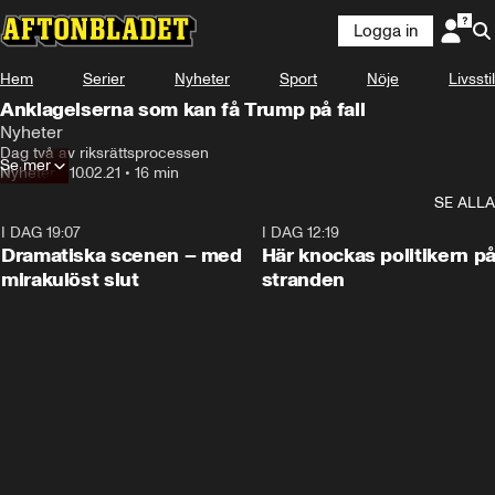
Logga in
Hem
Serier
Nyheter
Sport
Nöje
Livsstil
Anklagelserna som kan få Trump på fall
Nyheter
Dag två av riksrättsprocessen
Se mer
Nyheter
•
10.02.21
•
16 min
SE ALLA
I DAG 19:07
0:42
I DAG 12:19
Dramatiska scenen – med
Här knockas politikern p
mirakulöst slut
stranden