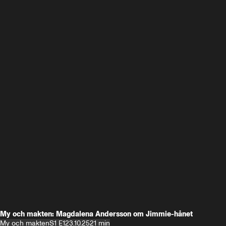
My och makten: Magdalena Andersson om Jimmie-hånet
My och makten
S1 E1
23.10.25
21 min