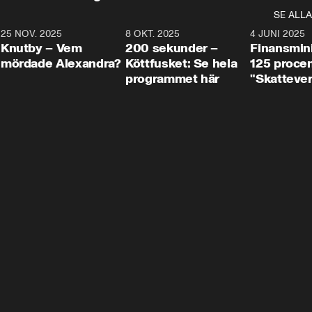
SE ALLA
3
25 NOV. 2025
31:05
8 OKT. 2025
4:29
4 JUNI 2025
Knutby – Vem
200 sekunder –
Finansmin
mördade Alexandra?
Köttfusket: Se hela
125 procent
programmet här
"Skattever
viktig uppg