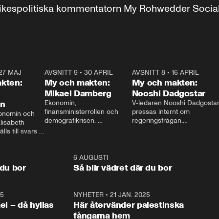
r inrikespolitiska kommentatorn My Rohwedder Soci
27 MAJ
3:51
AVSNITT 9
•
30 APRIL
24:00
AVSNITT 8
•
16 APRIL
25:1
kten:
My och makten:
My och makten:
Mikael Damberg
Nooshi Dadgostar
on
Ekonomin, 
V-ledaren Nooshi Dadgostar
finansministerrollen och 
pressas internt om 
onomin och 
demografikrisen. 
regeringsfrågan.

lisabeth 
Oppositionen ställs till svars 
I Aftonbladets 
ls till svars 
när Socialdemokraternas 
partiledarutfrågning ”My 
stern gästar 
Mikael Damberg gästar My 
och Makten” sätter hon ner 
My och Makten. 
och Makten. 
foten mot kritikerna:

1:06
6 AUGUSTI
1:0
– Vi ställer upp i val. Ska vi 
 du bor
Så blir vädret där du bor
vara med så sitter vi förstås 
25
1:22
NYHETER
•
21 JAN. 2025
0:5
ael – då hyllas
Här återvänder palestinska
fångarna hem