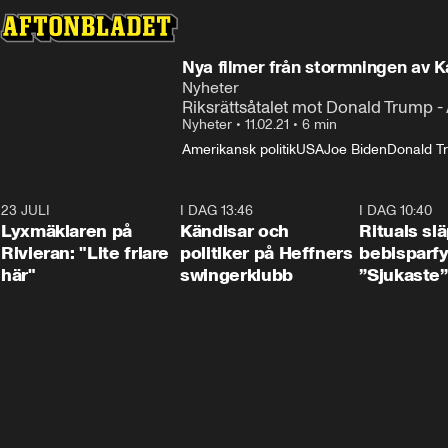
Nya filmer från stormningen av K
Nyheter
Riksrättsåtalet mot Donald Trump -
Nyheter
•
11.02.21
•
6 min
Amerikansk politik
USA
Joe Biden
Donald T
23 JULI
2:02
I DAG 13:46
0:55
I DAG 10:40
Lyxmäklaren på
Kändisar och
Rituals sl
Rivieran: "Lite friare
politiker på Heffners
bebisparf
här"
swingerklubb
”Sjukaste”