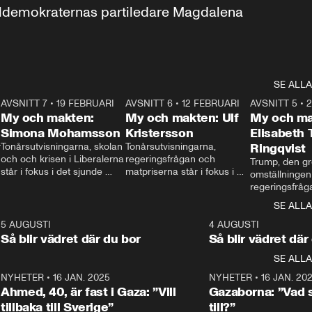
aldemokraternas partiledare Magdalena 
SE ALLA
7
AVSNITT 7
•
19 FEBRUARI
24:30
AVSNITT 6
•
12 FEBRUARI
27:30
AVSNITT 5
•
My och makten:
My och makten: Ulf
My och ma
Simona Mohamsson
Kristersson
Elisabeth
 
Tonårsutvisningarna, skolan 
Tonårsutvisningarna, 
Ringqvist
och och krisen i Liberalerna 
regeringsfrågan och 
Trump, den gr
står i fokus i det sjunde 
matpriserna står i fokus i 
omställningen
avsnittet av ”My och 
det sjätte avsnittet av ”My 
regeringsfråga
makten”. Se när 
och makten”. Se när 
centrum i det 
SE ALLA
Aftonbladets inrikespolitiska 
Aftonbladets inrikespolitiska 
avsnittet av ”
kommentator My 
kommentator My 
6
5 AUGUSTI
1:06
4 AUGUSTI
Makten”. Se nä
Rohwedder ställer 
Rohwedder ställer 
Så blir vädret där du bor
Så blir vädret där
Aftonbladets in
utbildnings- och 
statsminister Ulf Kristersson 
kommentator 
SE ALLA
integrationsminister Simona 
till svars.
Rohwedder stäl
Mohamsson till svars.
Centerpartiets
2
NYHETER
•
16 JAN. 2025
1:01
NYHETER
•
16 JAN. 20
Thand Ring till
Ahmed, 40, är fast i Gaza: ”Vill
Gazaborna: ”Vad s
tillbaka till Sverige”
till?”