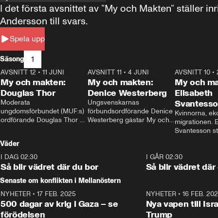
I det första avsnittet av ”My och Makten” ställe
Andersson till svars.
Spela upp
1
Säsong
AVSNITT 12
•
11 JUNI
26:27
AVSNITT 11
•
4 JUNI
23:40
AVSNITT 10
•
My och makten:
My och makten:
My och ma
Douglas Thor
Denice Westerberg
Elisabeth
Moderata 
Ungsvenskarnas 
Svantess
ungdomsförbundet (MUF:s) 
förbundsordförande Denice 
Kvinnorna, ek
ordförande Douglas Thor 
Westerberg gästar My och 
migrationen. E
gästar My och makten. I 
makten. I avsnittet 
Svantesson stäl
avsnittet diskuteras 
diskuteras migrationsfrågan 
när finansmini
Väder
tonårsutvisningarna och hur 
och hur SD ska locka 
Moderaterna ska locka 
kvinnliga väljare. 
I DAG 02:30
1:06
I GÅR 02:30
väljare till valet i höst. 
Så blir vädret där du bor
Så blir vädret där
Senaste om konflikten i Mellanöstern
NYHETER
•
17 FEB. 2025
0:45
NYHETER
•
16 FEB. 20
500 dagar av krig i Gaza – se
Nya vapen till Isr
förödelsen
Trump