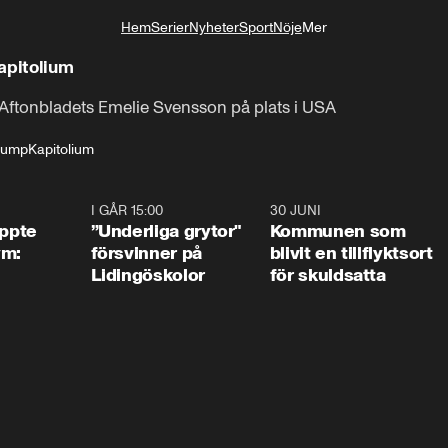
Hem
Serier
Nyheter
Sport
Nöje
Mer
Livsstil
apitolium
 Aftonbladets Emelie Svensson på plats i USA
rump
Kapitolium
1:01
I GÅR 15:00
1:07
30 JUNI
1:2
äppte
”Underliga grytor"
Kommunen som
ym:
försvinner på
blivit en tillflyktsort
Lidingöskolor
för skuldsatta