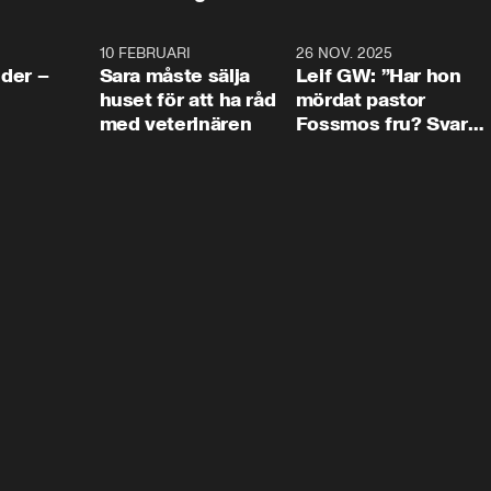
4:24
10 FEBRUARI
4:13
26 NOV. 2025
8:1
der –
Sara måste sälja
Leif GW: ”Har hon
huset för att ha råd
mördat pastor
med veterinären
Fossmos fru? Svar
nej.”