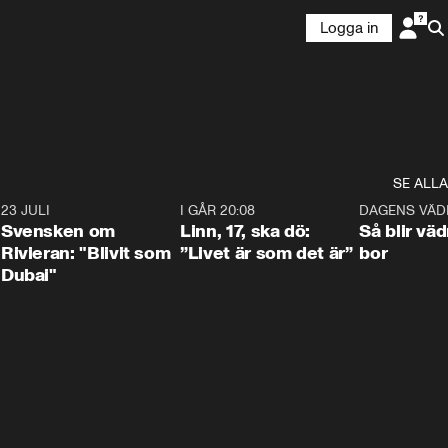
Logga in
SE ALLA
4
23 JULI
1:42
I GÅR 20:08
4:36
DAGENS VÄD
Svensken om
Linn, 17, ska dö:
Så blir väd
Rivieran: "Blivit som
”Livet är som det är”
bor
Dubai"