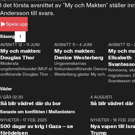
I det första avsnittet av ”My och Makten” ställe
Andersson till svars.
Spela upp
1
Säsong
AVSNITT 12
•
11 JUNI
26:27
AVSNITT 11
•
4 JUNI
23:40
AVSNITT 10
•
My och makten:
My och makten:
My och ma
Douglas Thor
Denice Westerberg
Elisabeth
Moderata 
Ungsvenskarnas 
Svantess
ungdomsförbundet (MUF:s) 
förbundsordförande Denice 
Kvinnorna, ek
ordförande Douglas Thor 
Westerberg gästar My och 
migrationen. E
gästar My och makten. I 
makten. I avsnittet 
Svantesson stäl
avsnittet diskuteras 
diskuteras migrationsfrågan 
när finansmini
Väder
tonårsutvisningarna och hur 
och hur SD ska locka 
Moderaterna ska locka 
kvinnliga väljare. 
I GÅR 02:30
1:06
4 AUGUSTI
väljare till valet i höst. 
Så blir vädret där du bor
Så blir vädret där
Senaste om konflikten i Mellanöstern
NYHETER
•
17 FEB. 2025
0:45
NYHETER
•
16 FEB. 20
500 dagar av krig i Gaza – se
Nya vapen till Isr
förödelsen
Trump