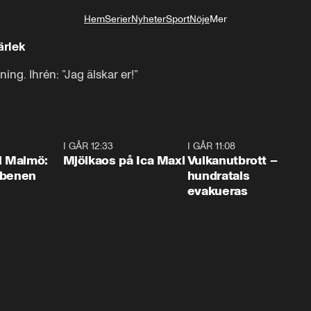
Hem
Serier
Nyheter
Sport
Nöje
Mer
Livsstil
ärlek
ing. Ihrén: ”Jag älskar er!”
1:10
I GÅR 12:33
0:24
I GÅR 11:08
0:2
i Malmö:
Mjölkaos på Ica Maxi
Vulkanutbrott –
 benen
hundratals
evakueras