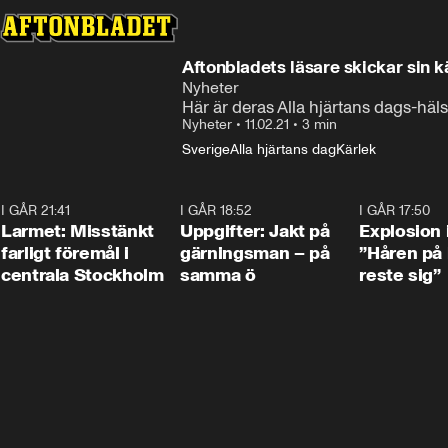
Aftonbladets läsare skickar sin k
Nyheter
Här är deras Alla hjärtans dags-hälsn
Nyheter
•
11.02.21
•
3 min
Sverige
Alla hjärtans dag
Kärlek
I GÅR 21:41
0:35
I GÅR 18:52
0:33
I GÅR 17:50
Larmet: Misstänkt
Uppgifter: Jakt på
Explosion 
farligt föremål i
gärningsman – på
”Håren på
centrala Stockholm
samma ö
reste sig”