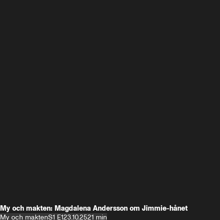
My och makten: Magdalena Andersson om Jimmie-hånet
My och makten
S1 E1
23.10.25
21 min