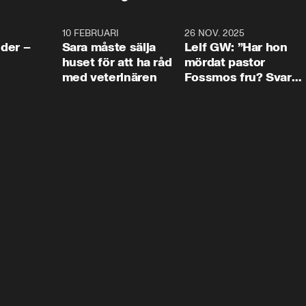
4:24
10 FEBRUARI
4:13
26 NOV. 2025
8:1
der –
Sara måste sälja
Leif GW: ”Har hon
huset för att ha råd
mördat pastor
med veterinären
Fossmos fru? Svar
nej.”