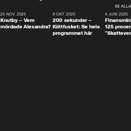
SE ALLA
3
25 NOV. 2025
31:05
8 OKT. 2025
4:29
4 JUNI 2025
Knutby – Vem
200 sekunder –
Finansmin
mördade Alexandra?
Köttfusket: Se hela
125 procent
programmet här
"Skattever
viktig uppg