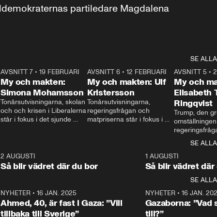
aldemokraternas partiledare Magdalena 
SE ALLA
7
AVSNITT 7
•
19 FEBRUARI
24:30
AVSNITT 6
•
12 FEBRUARI
27:30
AVSNITT 5
•
My och makten:
My och makten: Ulf
My och ma
Simona Mohamsson
Kristersson
Elisabeth
 
Tonårsutvisningarna, skolan 
Tonårsutvisningarna, 
Ringqvist
och och krisen i Liberalerna 
regeringsfrågan och 
Trump, den gr
står i fokus i det sjunde 
matpriserna står i fokus i 
omställningen
avsnittet av ”My och 
det sjätte avsnittet av ”My 
regeringsfråga
makten”. Se när 
och makten”. Se när 
centrum i det 
SE ALLA
Aftonbladets inrikespolitiska 
Aftonbladets inrikespolitiska 
avsnittet av ”
kommentator My 
kommentator My 
6
2 AUGUSTI
1:06
1 AUGUSTI
Makten”. Se nä
Rohwedder ställer 
Rohwedder ställer 
Så blir vädret där du bor
Så blir vädret där
Aftonbladets in
utbildnings- och 
statsminister Ulf Kristersson 
kommentator 
SE ALLA
integrationsminister Simona 
till svars.
Rohwedder stäl
Mohamsson till svars.
Centerpartiets
2
NYHETER
•
16 JAN. 2025
1:01
NYHETER
•
16 JAN. 20
Thand Ring till
Ahmed, 40, är fast i Gaza: ”Vill
Gazaborna: ”Vad s
tillbaka till Sverige”
till?”