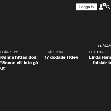
Logga in
SE ALLA
7
I GÅR 10:22
1:12
I GÅR 07:04
0:43
I GÅR 05:58
Kvinna hittad död:
17 dödade i Kiev
Linda Ham
”Sonen vill inte gå
– folkkär t
ut”