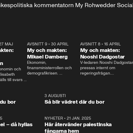
r inrikespolitiska kommentatorn My Rohwedder Soci
27 MAJ
3:51
AVSNITT 9
•
30 APRIL
24:00
AVSNITT 8
•
16 APRIL
25:1
kten:
My och makten:
My och makten:
Mikael Damberg
Nooshi Dadgostar
on
Ekonomin, 
V-ledaren Nooshi Dadgostar
finansministerrollen och 
pressas internt om 
onomin och 
demografikrisen. 
regeringsfrågan.

lisabeth 
Oppositionen ställs till svars 
I Aftonbladets 
ls till svars 
när Socialdemokraternas 
partiledarutfrågning ”My 
stern gästar 
Mikael Damberg gästar My 
och Makten” sätter hon ner 
My och Makten. 
och Makten. 
foten mot kritikerna:

1:06
3 AUGUSTI
1:0
– Vi ställer upp i val. Ska vi 
 du bor
Så blir vädret där du bor
vara med så sitter vi förstås 
25
1:22
NYHETER
•
21 JAN. 2025
0:5
ael – då hyllas
Här återvänder palestinska
fångarna hem