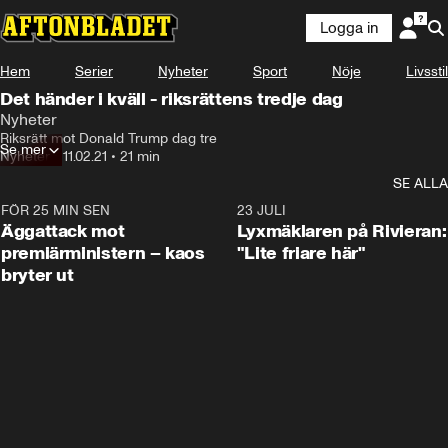
Logga in
Hem
Serier
Nyheter
Sport
Nöje
Livsstil
Det händer i kväll - riksrättens tredje dag
Nyheter
Riksrätt mot Donald Trump dag tre
Se mer
Nyheter
•
11.02.21
•
21 min
SE ALLA
FÖR 25 MIN SEN
0:37
23 JULI
Äggattack mot
Lyxmäklaren på Rivieran:
premiärministern – kaos
"Lite friare här"
bryter ut