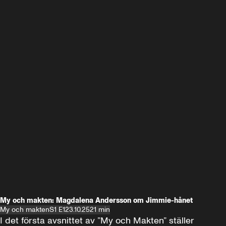
My och makten: Magdalena Andersson om Jimmie-hånet
My och makten
S1 E1
23.10.25
21 min
I det första avsnittet av ”My och Makten” ställer 