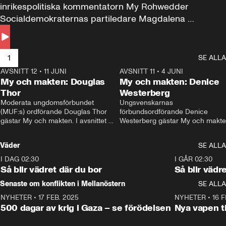
inrikespolitiska kommentatorn My Rohwedder 
Socialdemokraternas partiledare Magdalena 
Andersson till svars.
1
SE ALLA
AVSNITT 12
•
11 JUNI
26:27
AVSNITT 11
•
4 JUNI
2
My och makten: Douglas
My och makten: Denice
Thor
Westerberg
Moderata ungdomsförbundet 
Ungsvenskarnas 
(MUF:s) ordförande Douglas Thor 
förbundsordförande Denice 
gästar My och makten. I avsnittet 
Westerberg gästar My och makten.
diskuteras tonårsutvisningarna och 
avsnittet diskuteras migrationsfrå
hur Moderaterna ska locka väljare till 
och hur SD ska locka kvinnliga 
Väder
SE ALLA
valet i höst. 
väljare. 
I DAG 02:30
1:06
I GÅR 02:30
Så blir vädret där du bor
Så blir vädr
Senaste om konflikten i Mellanöstern
SE ALLA
NYHETER
•
17 FEB. 2025
0:45
NYHETER
•
16 F
500 dagar av krig i Gaza – se förödelsen
Nya vapen ti