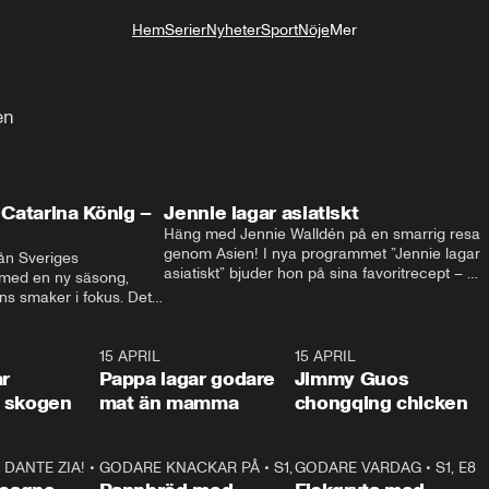
Hem
Serier
Nyheter
Sport
Nöje
Mer
Livsstil
en
Catarina König –
Jennie lagar asiatiskt
Häng med Jennie Walldén på en smarrig resa 
genom Asien! I nya programmet ”Jennie lagar 
ån Sveriges 
asiatiskt” bjuder hon på sina favoritrecept – 
 med en ny säsong, 
från fräscha vietnamesiska sommarrullar till 
s smaker i fokus. Det 
krispig koreansk Bibimbap. Massor av smak, 
ingel, julfavoriter och 
smarta tips och matglädje utlovas!
rns fester till succé.
1:29
15 APRIL
0:53
15 APRIL
1:2
ar
Pappa lagar godare
Jimmy Guos
 i skogen
mat än mamma
chongqing chicken
DANTE ZIA!
16:10
•
GODARE KNACKAR PÅ
S1, E1
26:05
•
S1, E3
GODARE VARDAG
•
S1, E8
9:2