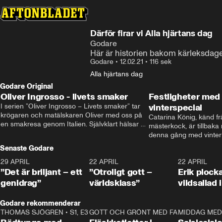
Därför firar vi Alla hjärtans dag
Godare
Här är historien bakom kärleksdag
Godare
•
12.02.21
•
116 sek
Alla hjärtans dag
Godare Original
Oliver Ingrosso - livets smaker
Festligheter med 
I serien ”Oliver Ingrosso – Livets smaker” tar 
vinterspecial
krögaren och matälskaren Oliver med oss på 
Catarina König, känd fr
en smakresa genom Italien. Självklart hälsar 
mästerkock, är tillbaka
brodern Benjamin Ingrosso på i Rom.
denna gång med vintern
blir småplock till glöggm
Senaste Godare
enkla knep som gör vinte
29 APRIL
0:50
22 APRIL
1:00
22 APRIL
”Det är briljant – ett
”Otroligt gott –
Erik plock
genidrag”
världsklass”
vildsallad
Godare rekommenderar
THOMAS SJÖGREN
•
S1, E3
13:56
GOTT OCH GRÖNT MED FABBE
12:17
MIDDAG MED 
•
S2, E2