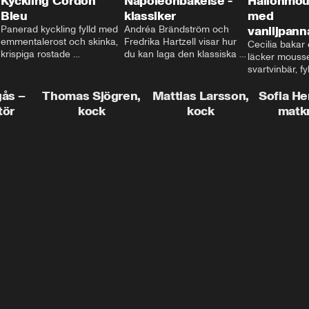
Kyckling Cordon
Napoleonbakelse -
Hallonmou
Bleu
klassiker
med
Panerad kyckling fylld med 
Andréa Brändström och 
vaniljpann
emmentalerost och skinka, 
Fredrika Hartzell visar hur 
Cecilia bakar e
krispiga rostade 
du kan laga den klassiska 
läcker mousse
salviapotatisar och hela 
napoleonbakelsen. En 
svartvinbär, fy
härligheten toppad med 
elegant och läcker efterrätt 
silkeslen vani
brynt smör och ärtor... Låter 
som imponerar vid varje 
gås –
Thomas Sjögren,
Mattias Larsson,
som vilar ova
Sofia He
det inte som en given succé 
tillfälle!
smulbotten. H
tör
kock
kock
matk
på middagsbordet i veckan? 
allting med va
Mattias visar dig alla tips 
vit chokladgrä
och trix för att du ska lyckas 
dig bästa tipse
med middagen.
dekorera en tår
snyggt!