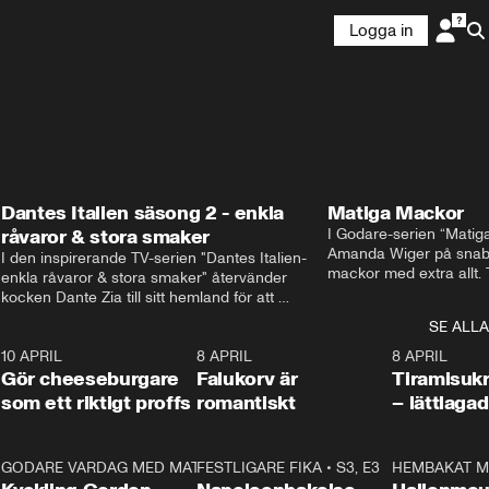
Logga in
Dantes Italien säsong 2 - enkla
Matiga Mackor
råvaror & stora smaker
I Godare-serien “Matig
Amanda Wiger på snabb
I den inspirerande TV-serien "Dantes Italien- 
mackor med extra allt. 
enkla råvaror & stora smaker" återvänder 
traditionella smörgåsarn
kocken Dante Zia till sitt hemland för att 
lunchmacka med chili ch
fördjupa sig i de kulinariska traditioner som 
SE ALLA
italiensk variant med vi
definierat Italiens själ. Denna säsong utforskar 
festliga snittar som gar
0
10 APRIL
Dante regionen Emilia-Romagna och staden 
2:04
8 APRIL
0:43
8 APRIL
Gör cheeseburgare
Parma, där han upptäcker den genuina 
Falukorv är
Tiramisuk
matfilosofin Cucina Povera.
som ett riktigt proffs
romantiskt
– lättlaga
2
GODARE VARDAG MED MATTIAS LARSSON
11:35
FESTLIGARE FIKA
•
S1, E6
•
S3, E3
13:18
HEMBAKAT M