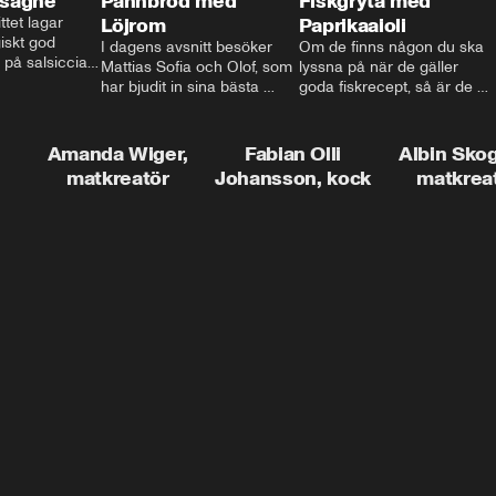
asagne
Pannbröd med
Fiskgryta med
ttet lagar 
Löjrom
Paprikaaioli
skt god 
I dagens avsnitt besöker 
Om de finns någon du ska 
 på salsiccia 
Mattias Sofia och Olof, som 
lyssna på när de gäller 
echamel och 
har bjudit in sina bästa 
goda fiskrecept, så är de 
ssa god ost. 
vänner Jessica och Roger, 
Thomas Sjögren. I det här 
ta!
för en trevlig middag. Han 
avsnittet får du receptet på 
visar hur man skapar en 
livets fiskgryta. Den perfekta 
Amanda Wiger,
Fabian Olli
Albin Sko
riktig restaurangupplevelse 
vardagsmatsfavoriten som 
matkreatör
Johansson, kock
matkrea
hemma, dom där extra 
funkar lika bra alla dagar i 
detaljerna som gör stor 
veckan.
skillnad och lyfta middagen 
till nästa nivå.