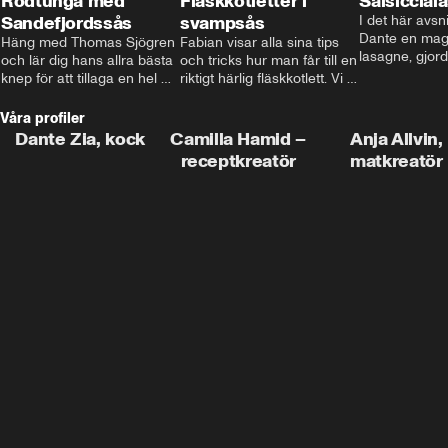
Rödtunga med
Fläskkotletter i
Salsiccial
Sandefjordssås
svampsås
I det här avsni
Dante en magi
Häng med Thomas Sjögren 
Fabian visar alla sina tips 
lasagne, gjord
och lär dig hans allra bästa 
och tricks hur man får till en 
med krämig b
knep för att tillaga en hel 
riktigt härlig fläskkotlett. Vi 
toppad med ma
fisk. I detta avsnitt blir de 
får även träffa den före 
Missa inte det
helstekt rödtunga med 
detta schlagerkungen 
Våra profiler
sandefjordssås och en 
Fredrik som lämnat stan 
Dante Zia, kock
Camilla Hamid –
Anja Allvin,
magisk sallad på pepparrot 
och sadlat om till grisbonde 
receptkreatör
matkreatör
och äpple.
på Gotland.