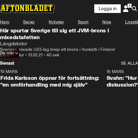
Logga in
Hem
Serier
Nyheter
Sport
Nöje
Livsstil
Här spurtar Sverige till sig ett JVM-brons i
mixedstafetten
Längdskidor
Sveriges mixade U23-lag knep ett brons i Vuokatti i Finland
Se mer
Längdskidor
•
13.02.21
•
40 sek
Senast
SE ALLA
19 MARS
0:26
16 MARS
Frida Karlsson öppnar för fortsättning:
Svahn: ”Hur 
”en omförhandling med mig själv”
diskussion?