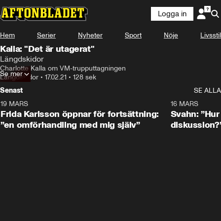
Logga in
Hem
Serier
Nyheter
Sport
Nöje
Livsstil
Kalla: "Det är utagerat"
Längdskidor
Charlotte Kalla om VM-trupputtagningen
Se mer
Längdskidor
•
17.02.21
•
128 sek
Senast
SE ALLA
19 MARS
0:26
16 MARS
Frida Karlsson öppnar för fortsättning:
Svahn: ”Hur 
”en omförhandling med mig själv”
diskussion?