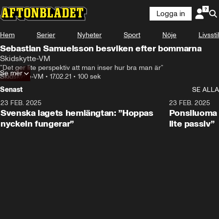
Logga in
Hem
Serier
Nyheter
Sport
Nöje
Livsstil
Sebastian Samuelsson besviken efter bommarna
Skidskytte-VM
”Det ger lite perspektiv att man inser hur bra man är”
Se mer
Skidskytte-VM
•
17.02.21
•
100 sek
Senast
SE ALLA
23 FEB. 2025
1:51
23 FEB. 2025
Svenska lagets hemlängtan: ”Hoppas
Ponsiluoma e
nyckeln fungerar”
lite passiv”