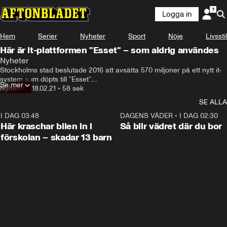
Logga in
Hem
Serier
Nyheter
Sport
Nöje
Livsstil
Här är it-plattformen "Esset" – som aldrig användes
Nyheter
Stockholms stad beslutade 2016 att avsätta 570 miljoner på ett nytt it-
system som döpts till ”Esset”.

Se mer
Nyheter
•
18.02.21
•
58 sek
Nu stoppas projektet som hittills kostat 269 miljoner kronor – utan att 
SE ALLA
det någonsin använts.
I DAG 03:48
0:29
DAGENS VÄDER
•
I DAG 02:30
Här kraschar bilen in i
Så blir vädret där du bor
förskolan – skadar 13 barn