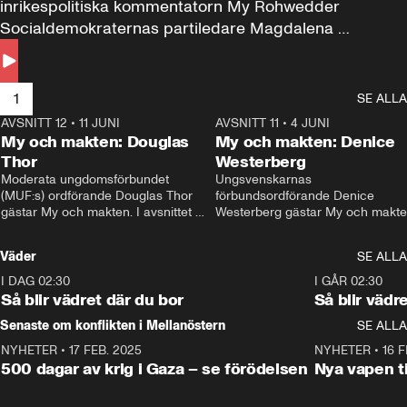
inrikespolitiska kommentatorn My Rohwedder 
Socialdemokraternas partiledare Magdalena 
Andersson till svars.
1
SE ALLA
AVSNITT 12
•
11 JUNI
26:27
AVSNITT 11
•
4 JUNI
2
My och makten: Douglas
My och makten: Denice
Thor
Westerberg
Moderata ungdomsförbundet 
Ungsvenskarnas 
(MUF:s) ordförande Douglas Thor 
förbundsordförande Denice 
gästar My och makten. I avsnittet 
Westerberg gästar My och makten.
diskuteras tonårsutvisningarna och 
avsnittet diskuteras migrationsfrå
hur Moderaterna ska locka väljare till 
och hur SD ska locka kvinnliga 
Väder
SE ALLA
valet i höst. 
väljare. 
I DAG 02:30
1:06
I GÅR 02:30
Så blir vädret där du bor
Så blir vädr
Senaste om konflikten i Mellanöstern
SE ALLA
NYHETER
•
17 FEB. 2025
0:45
NYHETER
•
16 F
500 dagar av krig i Gaza – se förödelsen
Nya vapen ti