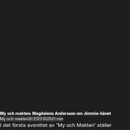
My och makten: Magdalena Andersson om Jimmie-hånet
My och makten
S1 E1
23.10.25
21 min
I det första avsnittet av ”My och Makten” ställer 