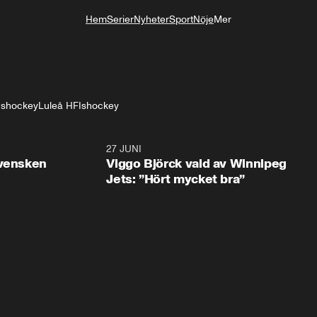
Hem
Serier
Nyheter
Sport
Nöje
Mer
Livsstil
 Ishockey
Luleå HF
Ishockey
0:30
27 JUNI
0:4
svensken
Viggo Björck vald av Winnipeg
Jets: ”Hört mycket bra”