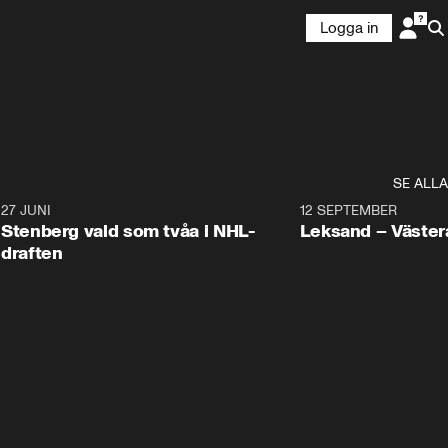
Logga in
SE ALLA
9
27 JUNI
0:49
12 SEPTEMBER
Plus
Stenberg vald som tvåa i NHL-
Leksand – Väster
draften