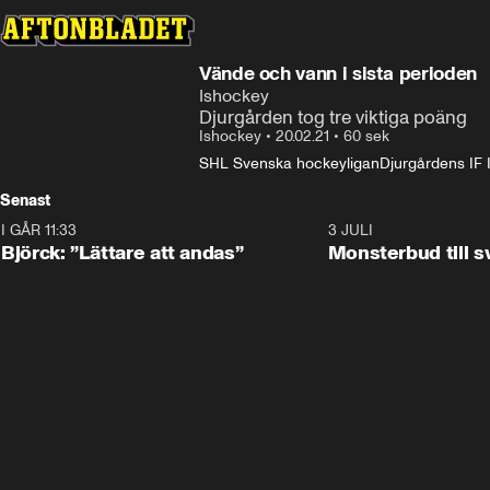
Vände och vann i sista perioden
Ishockey
Djurgården tog tre viktiga poäng
Ishockey
•
20.02.21
•
60 sek
SHL Svenska hockeyligan
Djurgårdens IF
Senast
I GÅR 11:33
2:08
3 JULI
Björck: ”Lättare att andas”
Monsterbud till 