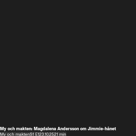
My och makten: Magdalena Andersson om Jimmie-hånet
My och makten
S1 E1
23.10.25
21 min