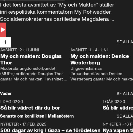
I det första avsnittet av ”My och Makten” ställer 
inrikespolitiska kommentatorn My Rohwedder 
Socialdemokraternas partiledare Magdalena 
Andersson till svars.
1
SE ALLA
AVSNITT 12
•
11 JUNI
26:27
AVSNITT 11
•
4 JUNI
2
My och makten: Douglas
My och makten: Denice
Thor
Westerberg
Moderata ungdomsförbundet 
Ungsvenskarnas 
(MUF:s) ordförande Douglas Thor 
förbundsordförande Denice 
gästar My och makten. I avsnittet 
Westerberg gästar My och makten.
diskuteras tonårsutvisningarna och 
avsnittet diskuteras migrationsfrå
hur Moderaterna ska locka väljare till 
och hur SD ska locka kvinnliga 
Väder
SE ALLA
valet i höst. 
väljare. 
I DAG 02:30
1:06
I GÅR 02:30
Så blir vädret där du bor
Så blir vädr
Senaste om konflikten i Mellanöstern
SE ALLA
NYHETER
•
17 FEB. 2025
0:45
NYHETER
•
16 F
500 dagar av krig i Gaza – se förödelsen
Nya vapen ti