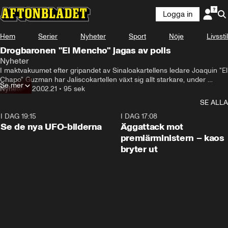
Logga in
Hem
Serier
Nyheter
Sport
Nöje
Livsstil
Drogbaronen "El Mencho" jagas av polis
Nyheter
I maktvakuumet efter gripandet av Sinaloakartellens ledare Joaquin "El 
Chapo" Guzman har Jaliscokartellen växt sig allt starkare, under 
Se mer
ledning av "El Mencho" som beskrivs som ultravåldsam.
Nyheter
•
20.02.21
•
95 sek
SE ALLA
I DAG 19:15
0:36
I DAG 17:08
Se de nya UFO-bilderna
Äggattack mot
premiärministern – kaos
bryter ut