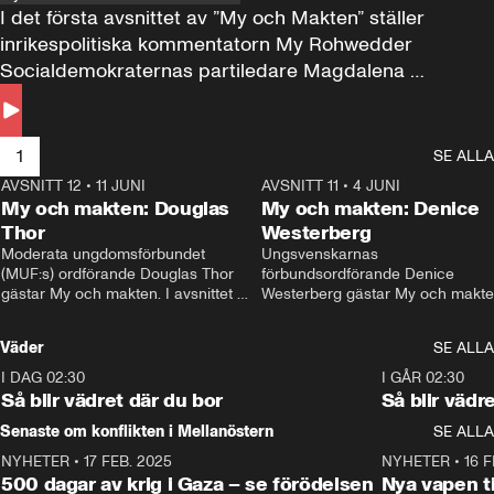
I det första avsnittet av ”My och Makten” ställer 
inrikespolitiska kommentatorn My Rohwedder 
Socialdemokraternas partiledare Magdalena 
Andersson till svars.
1
SE ALLA
AVSNITT 12
•
11 JUNI
26:27
AVSNITT 11
•
4 JUNI
2
My och makten: Douglas
My och makten: Denice
Thor
Westerberg
Moderata ungdomsförbundet 
Ungsvenskarnas 
(MUF:s) ordförande Douglas Thor 
förbundsordförande Denice 
gästar My och makten. I avsnittet 
Westerberg gästar My och makten.
diskuteras tonårsutvisningarna och 
avsnittet diskuteras migrationsfrå
hur Moderaterna ska locka väljare till 
och hur SD ska locka kvinnliga 
Väder
SE ALLA
valet i höst. 
väljare. 
I DAG 02:30
1:06
I GÅR 02:30
Så blir vädret där du bor
Så blir vädr
Senaste om konflikten i Mellanöstern
SE ALLA
NYHETER
•
17 FEB. 2025
0:45
NYHETER
•
16 F
500 dagar av krig i Gaza – se förödelsen
Nya vapen ti