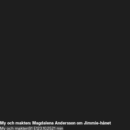
My och makten: Magdalena Andersson om Jimmie-hånet
My och makten
S1 E1
23.10.25
21 min