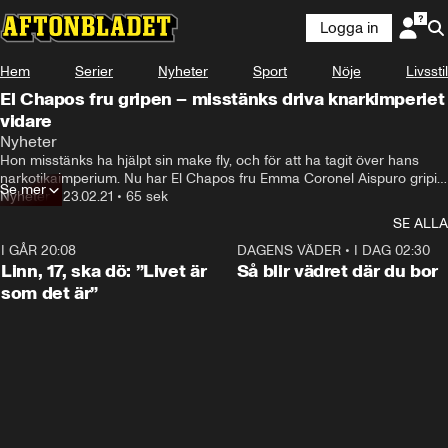
Logga in
Hem
Serier
Nyheter
Sport
Nöje
Livsstil
El Chapos fru gripen – misstänks driva knarkimperiet
vidare
Nyheter
Hon misstänks ha hjälpt sin make fly, och för att ha tagit över hans 
narkotikaimperium. Nu har El Chapos fru Emma Coronel Aispuro gripits 
Se mer
i USA.
Nyheter
•
23.02.21
•
65 sek
SE ALLA
I GÅR 20:08
4:38
DAGENS VÄDER
•
I DAG 02:30
Linn, 17, ska dö: ”Livet är
Så blir vädret där du bor
som det är”