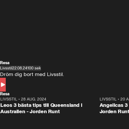
Resa
Livsstil
22.08.24
100 sek
Dröm dig bort med Livsstil.
Resa
LIVSSTIL
•
28 AUG. 2024
1:36
LIVSSTIL
•
20 A
Leos 3 bästa tips till Queensland i
Angelicas 3 
Australien - Jorden Runt
Jorden Run