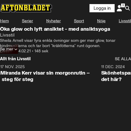
Logga in
Hem
Serier
Nyheter
Sport
Nöje
Livsstil
Öka glow och lyft ansiktet - med ansiktsyoga
Livsstil
Sheila Arnell visar fyra enkla övningar som ger mer glow, tonar 
kindmusklerna och tar bort ”kråkfötterna” runt ögonen.
Se mer
Livsstil
•
24.02.21
•
148 sek
Allt från Livsstil
SE ALLA
17 NOV. 2025
1:33
11 DEC. 2024
Miranda Kerr visar sin morgonrutin –
Skönhetspan
steg för steg
det här?