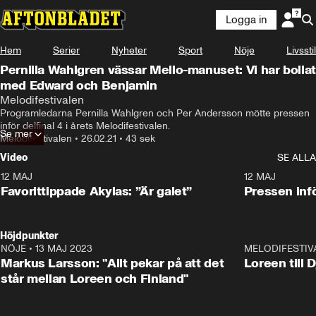
Logga in
Hem
Serier
Nyheter
Sport
Nöje
Livsstil
Pernilla Wahlgren vässar Mello-manuset: Vi har bollat
med Edward och Benjamin
Melodifestivalen
Programledarna Pernilla Wahlgren och Per Andersson mötte pressen 
inför delfinal 4 i årets Melodifestivalen.
Se mer
Melodifestivalen
•
26.02.21
•
43 sek
Video
SE ALLA
12 MAJ
1:04
12 MAJ
Favorittippade Akylas: ”Är galet”
Pressen infö
Höjdpunkter
NÖJE
•
13 MAJ 2023
18:32
MELODIFESTIV
Markus Larsson: "Allt pekar på att det
Loreen till 
står mellan Loreen och Finland"