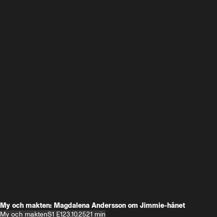
My och makten: Magdalena Andersson om Jimmie-hånet
My och makten
S1 E1
23.10.25
21 min