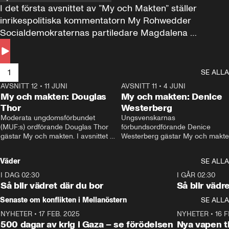
I det första avsnittet av ”My och Makten” ställer 
inrikespolitiska kommentatorn My Rohwedder 
Socialdemokraternas partiledare Magdalena 
Andersson till svars.
1
SE ALLA
AVSNITT 12
•
11 JUNI
26:27
AVSNITT 11
•
4 JUNI
2
My och makten: Douglas
My och makten: Denice
Thor
Westerberg
Moderata ungdomsförbundet 
Ungsvenskarnas 
(MUF:s) ordförande Douglas Thor 
förbundsordförande Denice 
gästar My och makten. I avsnittet 
Westerberg gästar My och makten.
diskuteras tonårsutvisningarna och 
avsnittet diskuteras migrationsfrå
hur Moderaterna ska locka väljare till 
och hur SD ska locka kvinnliga 
Väder
SE ALLA
valet i höst. 
väljare. 
I DAG 02:30
1:06
I GÅR 02:30
Så blir vädret där du bor
Så blir vädr
Senaste om konflikten i Mellanöstern
SE ALLA
NYHETER
•
17 FEB. 2025
0:45
NYHETER
•
16 F
500 dagar av krig i Gaza – se förödelsen
Nya vapen ti