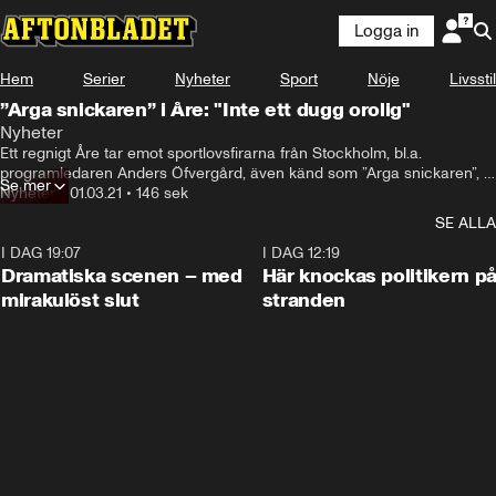
Logga in
Hem
Serier
Nyheter
Sport
Nöje
Livsstil
”Arga snickaren” i Åre: "Inte ett dugg orolig"
Nyheter
Ett regnigt Åre tar emot sportlovsfirarna från Stockholm, bl.a. 
programledaren Anders Öfvergård, även känd som ”Arga snickaren”, 
Se mer
som provar pjäxor med sina barn.
Nyheter
•
01.03.21
•
146 sek
SE ALLA
I DAG 19:07
0:42
I DAG 12:19
Dramatiska scenen – med
Här knockas politikern p
mirakulöst slut
stranden