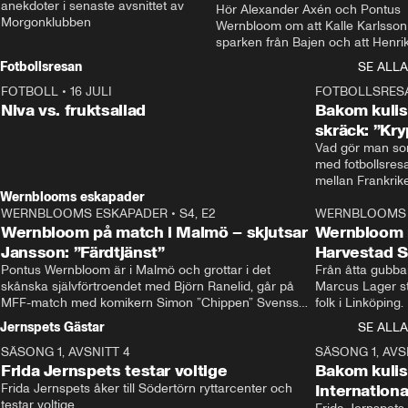
anekdoter i senaste avsnittet av 
Hör Alexander Axén och Pontus 
Morgonklubben
Wernbloom om att Kalle Karlsson 
sparken från Bajen och att Henrik
Rydström tar över
Fotbollsresan
SE ALLA
FOTBOLL
•
16 JULI
0:44
FOTBOLLSRES
Niva vs. fruktsallad
Bakom kulis
skräck: ”Kry
Vad gör man som
med fotbollsres
Wernblooms eskapader
WERNBLOOMS ESKAPADER
•
S4, E2
38:23
WERNBLOOMS 
Wernbloom på match i Malmö – skjutsar
Wernbloom 
Jansson: ”Färdtjänst”
Harvestad 
Pontus Wernbloom är i Malmö och grottar i det 
Från åtta gubbar 
skånska självförtroendet med Björn Ranelid, går på 
Marcus Lager sta
MFF-match med komikern Simon ”Chippen” Svensson 
folk i Linköping
och hjälper skadade stjärnbacken Pontus Jansson 
och Wernbloom kl
Jernspets Gästar
SE ALLA
hem. 
SÄSONG 1, AVSNITT 4
13:37
SÄSONG 1, AVS
Frida Jernspets testar voltige
Bakom kuli
Frida Jernspets åker till Södertörn ryttarcenter och 
Internation
testar voltige