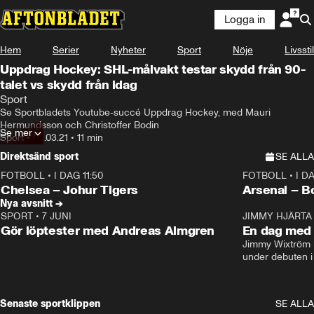
Logga in
Hem
Serier
Nyheter
Sport
Nöje
Livsstil
Uppdrag Hockey: SHL-målvakt testar skydd från 90-
talet vs skydd från idag
Sport
Se Sportbladets Youtube-succé Uppdrag Hockey, med Mauri 
Hermundsson och Christoffer Bodin
Se mer
Sport
•
02.03.21
•
11 min
Direktsänd sport
SE ALLA
FOTBOLL
•
I DAG 11:50
FOTBOLL
•
I D
Plus
Plus
Chelsea – Johur Tigers
Arsenal – B
Nya avsnitt →
SPORT
•
7 JUNI
16:36
JIMMY HJÄRTA
Gör löptester med Andreas Almgren
En dag med 
Jimmy Wixtröm 
under debuten i
Senaste sportklippen
SE ALLA