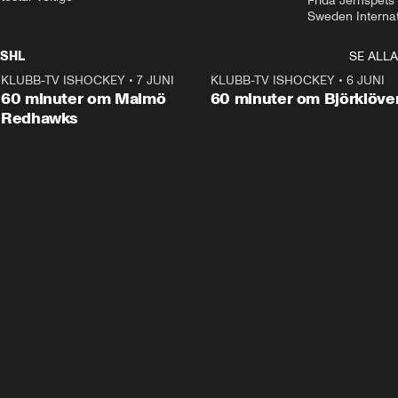
Frida Jernspets 
Sweden Interna
SHL
SE ALLA
KLUBB-TV ISHOCKEY
•
7 JUNI
1:02:53
KLUBB-TV ISHOCKEY
•
6 JUNI
1:0
Plus
60 minuter om Malmö
60 minuter om Björklöve
Redhawks