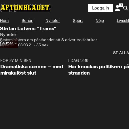
Logga in
Hem
Serier
Nyheter
Sport
Nöje
Livsstil
Stefan Löfven: "Trams"
Nyheter
Statsministern om påståendet att S driver trollfabriker.
Se mer
Nyheter
•
03.03.21
•
35 sek
SE ALLA
FÖR 27 MIN SEN
0:42
I DAG 12:19
Dramatiska scenen – med
Här knockas politikern p
mirakulöst slut
stranden