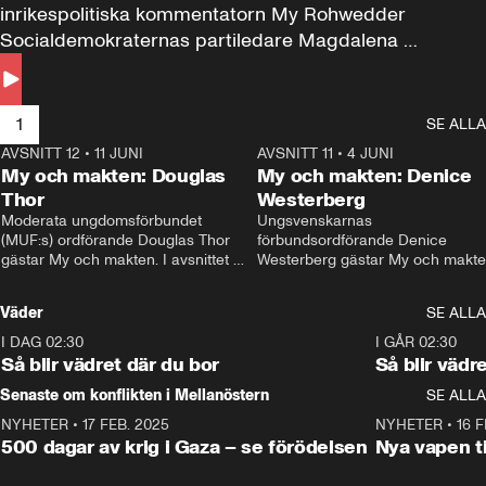
inrikespolitiska kommentatorn My Rohwedder 
Socialdemokraternas partiledare Magdalena 
Andersson till svars.
1
SE ALLA
AVSNITT 12
•
11 JUNI
26:27
AVSNITT 11
•
4 JUNI
2
My och makten: Douglas
My och makten: Denice
Thor
Westerberg
Moderata ungdomsförbundet 
Ungsvenskarnas 
(MUF:s) ordförande Douglas Thor 
förbundsordförande Denice 
gästar My och makten. I avsnittet 
Westerberg gästar My och makten.
diskuteras tonårsutvisningarna och 
avsnittet diskuteras migrationsfrå
hur Moderaterna ska locka väljare till 
och hur SD ska locka kvinnliga 
Väder
SE ALLA
valet i höst. 
väljare. 
I DAG 02:30
1:06
I GÅR 02:30
Så blir vädret där du bor
Så blir vädr
Senaste om konflikten i Mellanöstern
SE ALLA
NYHETER
•
17 FEB. 2025
0:45
NYHETER
•
16 F
500 dagar av krig i Gaza – se förödelsen
Nya vapen ti