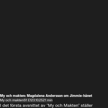
My och makten: Magdalena Andersson om Jimmie-hånet
My och makten
S1 E1
23.10.25
21 min
I det första avsnittet av ”My och Makten” ställer 