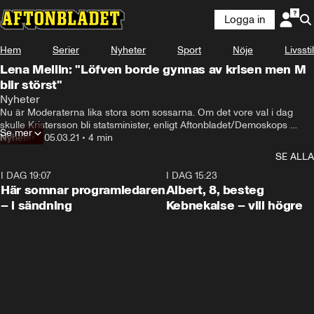
Logga in
Hem
Serier
Nyheter
Sport
Nöje
Livsstil
Lena Mellin: "Löfven borde gynnas av krisen men M
blir störst"
Nyheter
Nu är Moderaterna lika stora som sossarna. Om det vore val i dag 
skulle Kristersson bli statsminister, enligt Aftonbladet/Demoskops 
Se mer
väljarbarometer.
Nyheter
•
05.03.21
•
4 min
SE ALLA
I DAG 19:07
0:45
I DAG 15:23
Här somnar programledaren
Albert, 8, besteg
– i sändning
Kebnekaise – vill högre