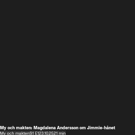
My och makten: Magdalena Andersson om Jimmie-hånet
My och makten
S1 E1
23.10.25
21 min