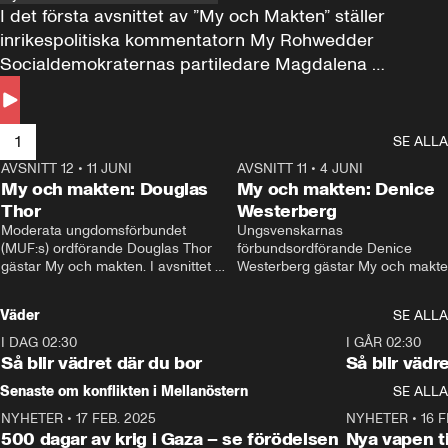
I det första avsnittet av ”My och Makten” ställer 
inrikespolitiska kommentatorn My Rohwedder 
Socialdemokraternas partiledare Magdalena 
Andersson till svars.
1
SE ALLA
AVSNITT 12
•
11 JUNI
26:27
AVSNITT 11
•
4 JUNI
2
My och makten: Douglas
My och makten: Denice
Thor
Westerberg
Moderata ungdomsförbundet 
Ungsvenskarnas 
(MUF:s) ordförande Douglas Thor 
förbundsordförande Denice 
gästar My och makten. I avsnittet 
Westerberg gästar My och makten.
diskuteras tonårsutvisningarna och 
avsnittet diskuteras migrationsfrå
hur Moderaterna ska locka väljare till 
och hur SD ska locka kvinnliga 
Väder
SE ALLA
valet i höst. 
väljare. 
I DAG 02:30
1:06
I GÅR 02:30
Så blir vädret där du bor
Så blir vädr
Senaste om konflikten i Mellanöstern
SE ALLA
NYHETER
•
17 FEB. 2025
0:45
NYHETER
•
16 F
500 dagar av krig i Gaza – se förödelsen
Nya vapen ti