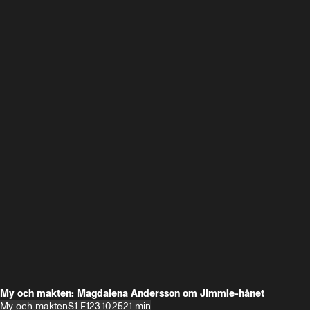
My och makten: Magdalena Andersson om Jimmie-hånet
My och makten
S1 E1
23.10.25
21 min