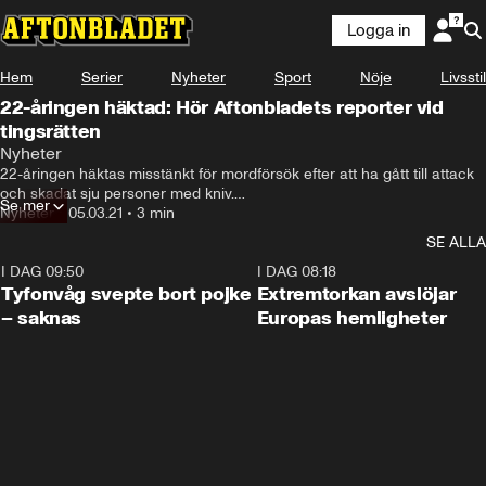
Logga in
Hem
Serier
Nyheter
Sport
Nöje
Livsstil
22-åringen häktad: Hör Aftonbladets reporter vid
tingsrätten
Nyheter
22-åringen häktas misstänkt för mordförsök efter att ha gått till attack 
och skadat sju personer med kniv.

Se mer
Hör Aftonbladets reporter på plats vid Eksjö tingsrätt.
Nyheter
•
05.03.21
•
3 min
SE ALLA
I DAG 09:50
0:53
I DAG 08:18
Tyfonvåg svepte bort pojke
Extremtorkan avslöjar
– saknas
Europas hemligheter