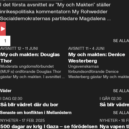
I det första avsnittet av ”My och Makten” ställer 
inrikespolitiska kommentatorn My Rohwedder 
Socialdemokraternas partiledare Magdalena 
Andersson till svars.
1
SE ALLA
AVSNITT 12
•
11 JUNI
26:27
AVSNITT 11
•
4 JUNI
2
My och makten: Douglas
My och makten: Denice
Thor
Westerberg
Moderata ungdomsförbundet 
Ungsvenskarnas 
(MUF:s) ordförande Douglas Thor 
förbundsordförande Denice 
gästar My och makten. I avsnittet 
Westerberg gästar My och makten.
diskuteras tonårsutvisningarna och 
avsnittet diskuteras migrationsfrå
hur Moderaterna ska locka väljare till 
och hur SD ska locka kvinnliga 
Väder
SE ALLA
valet i höst. 
väljare. 
I DAG 02:30
1:06
I GÅR 02:30
Så blir vädret där du bor
Så blir vädr
Senaste om konflikten i Mellanöstern
SE ALLA
NYHETER
•
17 FEB. 2025
0:45
NYHETER
•
16 F
500 dagar av krig i Gaza – se förödelsen
Nya vapen ti